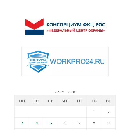
АВГУСТ 2026
ПН
ВТ
СР
ЧТ
ПТ
СБ
ВС
1
2
3
4
5
6
7
8
9