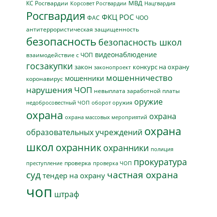
МВД
КС Росгвардии
Нацгвардия
Корсовет Росгвардии
Росгвардия
ФКЦ РОС
ФАС
ЧОО
антитеррористическая защищенность
безопасность
безопасность школ
видеонаблюдение
взаимодействие с ЧОП
госзакупки
закон
конкурс на охрану
законопроект
мошенничество
мошенники
коронавирус
нарушения ЧОП
невыплата заработной платы
оружие
недобросовестный ЧОП
оборот оружия
охрана
охрана
охрана массовых мероприятий
охрана
образовательных учреждений
школ
охранник
охранники
полиция
прокуратура
проверка
преступление
проверка ЧОП
суд
частная охрана
тендер на охрану
чоп
штраф