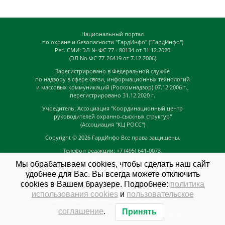
Национальный портал
по охране и безопасности "ГардИнфо" ("ГардИнфо")
Рег. СМИ: ЭЛ № ФС 77 - 80134 от 31.12.2020
(ЭЛ No ФС 77-26419 от 7.12.2006)
Зарегистрировано в Федеральной службе
по надзору в сфере связи, информационных технологий
и массовых коммуникаций (Роскомнадзор) 07.12.2006 г.,
перегистрировано 31.12.2020 г.
Учредитель: Ассоциация "Координационный центр
руководителей охранно-сыскных структур"
(Ассоциация "КЦ РОСС")
Copyright © 2026
ГардИнфо
Все права защищены.
Телефон редакции: +7 (495) 641-0073,
Адрес электронной почты редакции:
Мы обрабатываем cookies, чтобы сделать наш сайт
news@guardinfo.online
удобнее для Вас. Вы всегда можете отключить
Главный редактор: Кузьмин Д.А.
cookies в Вашем браузере. Подробнее:
политика
На сайте могут быть размещены
использования cookies
и
пользовательское
материалы с возрастным ограничением "16+"
соглашение
.
Принять
GuardInfo based on Catch Adaptive by
Catch Themes