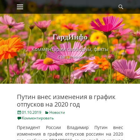
Primary Menu
Найт
Skip
to
content
ГардИнфо
Комментарии свободны, факты
священны
Путин внес изменения в график
отпусков на 2020 год
Posted
Categories
01.10.2019
Новости
on
Комментировать
Президент России Владимир Путин внес
изменения в график отпусков россиян на 2020