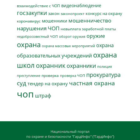
видеонаблюдение
взаимодействие с ЧОП
госзакупки
закон
конкурс на охрану
законопроект
мошенничество
мошенники
коронавирус
нарушения ЧОП
невыплата заработной платы
оружие
недобросовестный ЧОП
оборот оружия
охрана
охрана
охрана массовых мероприятий
охрана
образовательных учреждений
школ
охранник
охранники
полиция
прокуратура
проверка
преступление
проверка ЧОП
суд
частная охрана
тендер на охрану
чоп
штраф
Национальный портал
по охране и безопасности "ГардИнфо" ("ГардИнфо")