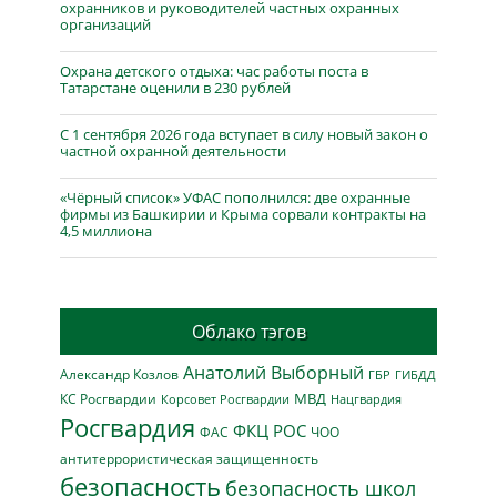
охранников и руководителей частных охранных
организаций
Охрана детского отдыха: час работы поста в
Татарстане оценили в 230 рублей
С 1 сентября 2026 года вступает в силу новый закон о
частной охранной деятельности
«Чёрный список» УФАС пополнился: две охранные
фирмы из Башкирии и Крыма сорвали контракты на
4,5 миллиона
Облако тэгов
Анатолий Выборный
Александр Козлов
ГБР
ГИБДД
МВД
КС Росгвардии
Нацгвардия
Корсовет Росгвардии
Росгвардия
ФКЦ РОС
ФАС
ЧОО
антитеррористическая защищенность
безопасность
безопасность школ