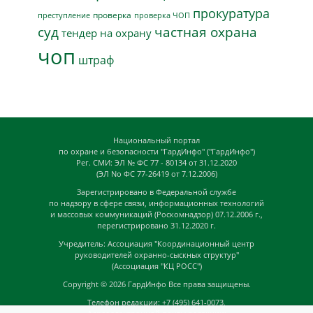
прокуратура
проверка
преступление
проверка ЧОП
суд
частная охрана
тендер на охрану
чоп
штраф
Национальный портал
по охране и безопасности "ГардИнфо" ("ГардИнфо")
Рег. СМИ: ЭЛ № ФС 77 - 80134 от 31.12.2020
(ЭЛ No ФС 77-26419 от 7.12.2006)
Зарегистрировано в Федеральной службе
по надзору в сфере связи, информационных технологий
и массовых коммуникаций (Роскомнадзор) 07.12.2006 г.,
перегистрировано 31.12.2020 г.
Учредитель: Ассоциация "Координационный центр
руководителей охранно-сыскных структур"
(Ассоциация "КЦ РОСС")
Copyright © 2026
ГардИнфо
Все права защищены.
Телефон редакции: +7 (495) 641-0073,