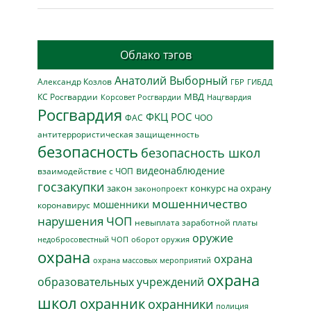
Облако тэгов
Анатолий Выборный
Александр Козлов
ГБР
ГИБДД
МВД
КС Росгвардии
Нацгвардия
Корсовет Росгвардии
Росгвардия
ФКЦ РОС
ФАС
ЧОО
антитеррористическая защищенность
безопасность
безопасность школ
видеонаблюдение
взаимодействие с ЧОП
госзакупки
закон
конкурс на охрану
законопроект
мошенничество
мошенники
коронавирус
нарушения ЧОП
невыплата заработной платы
оружие
недобросовестный ЧОП
оборот оружия
охрана
охрана
охрана массовых мероприятий
охрана
образовательных учреждений
школ
охранник
охранники
полиция