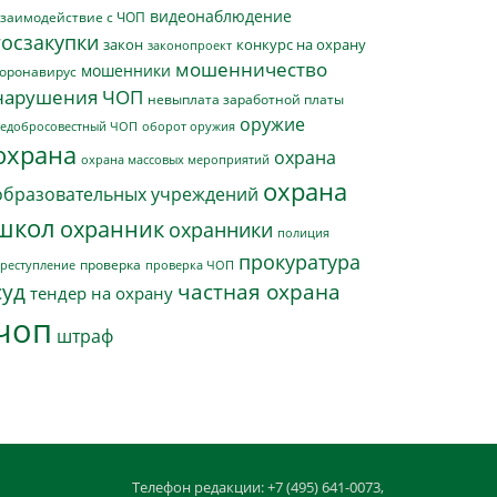
видеонаблюдение
заимодействие с ЧОП
госзакупки
закон
конкурс на охрану
законопроект
мошенничество
мошенники
оронавирус
нарушения ЧОП
невыплата заработной платы
оружие
едобросовестный ЧОП
оборот оружия
охрана
охрана
охрана массовых мероприятий
охрана
образовательных учреждений
школ
охранник
охранники
полиция
прокуратура
проверка
реступление
проверка ЧОП
суд
частная охрана
тендер на охрану
чоп
штраф
Телефон редакции: +7 (495) 641-0073,