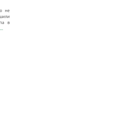
го не
ешили
па в
 …