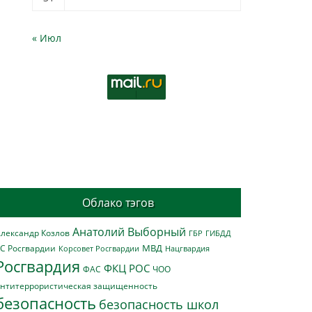
« Июл
Облако тэгов
Анатолий Выборный
лександр Козлов
ГБР
ГИБДД
МВД
С Росгвардии
Нацгвардия
Корсовет Росгвардии
Росгвардия
ФКЦ РОС
ФАС
ЧОО
нтитеррористическая защищенность
безопасность
безопасность школ