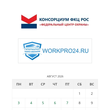
АВГУСТ 2026
ПН
ВТ
СР
ЧТ
ПТ
СБ
ВС
1
2
3
4
5
6
7
8
9