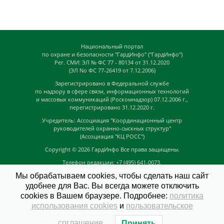
Национальный портал
по охране и безопасности "ГардИнфо" ("ГардИнфо")
Рег. СМИ: ЭЛ № ФС 77 - 80134 от 31.12.2020
(ЭЛ No ФС 77-26419 от 7.12.2006)
Зарегистрировано в Федеральной службе
по надзору в сфере связи, информационных технологий
и массовых коммуникаций (Роскомнадзор) 07.12.2006 г.,
перегистрировано 31.12.2020 г.
Учредитель: Ассоциация "Координационный центр
руководителей охранно-сыскных структур"
(Ассоциация "КЦ РОСС")
Copyright © 2026
ГардИнфо
Все права защищены.
Телефон редакции: +7 (495) 641-0073,
Адрес электронной почты редакции:
Мы обрабатываем cookies, чтобы сделать наш сайт
news@guardinfo.online
удобнее для Вас. Вы всегда можете отключить
Главный редактор: Кузьмин Д.А.
cookies в Вашем браузере. Подробнее:
политика
На сайте могут быть размещены
использования cookies
и
пользовательское
материалы с возрастным ограничением "16+"
соглашение
.
Принять