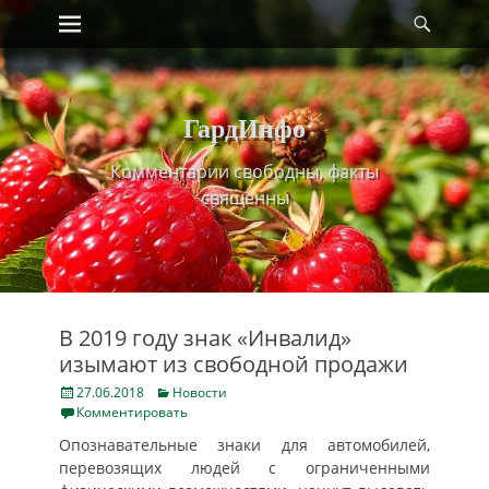
Primary Menu
Найт
Skip
to
content
ГардИнфо
Комментарии свободны, факты
священны
В 2019 году знак «Инвалид»
изымают из свободной продажи
Posted
Categories
27.06.2018
Новости
on
Комментировать
Опознавательные знаки для автомобилей,
перевозящих людей с ограниченными