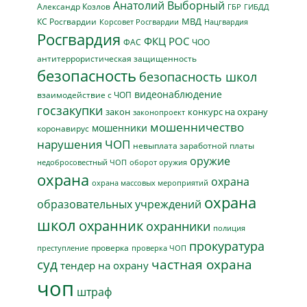
Анатолий Выборный
Александр Козлов
ГБР
ГИБДД
МВД
КС Росгвардии
Нацгвардия
Корсовет Росгвардии
Росгвардия
ФКЦ РОС
ФАС
ЧОО
антитеррористическая защищенность
безопасность
безопасность школ
видеонаблюдение
взаимодействие с ЧОП
госзакупки
закон
конкурс на охрану
законопроект
мошенничество
мошенники
коронавирус
нарушения ЧОП
невыплата заработной платы
оружие
недобросовестный ЧОП
оборот оружия
охрана
охрана
охрана массовых мероприятий
охрана
образовательных учреждений
школ
охранник
охранники
полиция
прокуратура
проверка
преступление
проверка ЧОП
суд
частная охрана
тендер на охрану
чоп
штраф