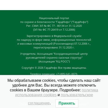
Национальный портал
по охране и безопасности "ГардИнфо" ("ГардИнфо")
Рег. СМИ: ЭЛ № ФС 77 - 80134 от 31.12.2020
(ЭЛ No ФС 77-26419 от 7.12.2006)
Зарегистрировано в Федеральной службе
по надзору в сфере связи, информационных технологий
и массовых коммуникаций (Роскомнадзор) 07.12.2006 г.,
перегистрировано 31.12.2020 г.
Учредитель: Ассоциация "Координационный центр
руководителей охранно-сыскных структур"
(Ассоциация "КЦ РОСС")
Copyright © 2026
ГардИнфо
Все права защищены.
Телефон редакции: +7 (495) 641-0073,
Адрес электронной почты редакции:
Мы обрабатываем cookies, чтобы сделать наш сайт
news@guardinfo.online
удобнее для Вас. Вы всегда можете отключить
Главный редактор: Кузьмин Д.А.
cookies в Вашем браузере. Подробнее:
политика
На сайте могут быть размещены
использования cookies
и
пользовательское
материалы с возрастным ограничением "16+"
соглашение
.
Принять
GuardInfo based on Catch Adaptive by
Catch Themes