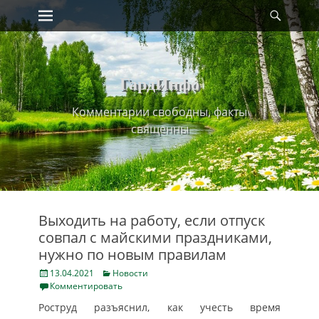
Primary Menu
Найт
Skip
to
content
ГардИнфо
Комментарии свободны, факты
священны
Выходить на работу, если отпуск
совпал с майскими праздниками,
нужно по новым правилам
Posted
Categories
13.04.2021
Новости
on
Комментировать
Роструд разъяснил, как учесть время