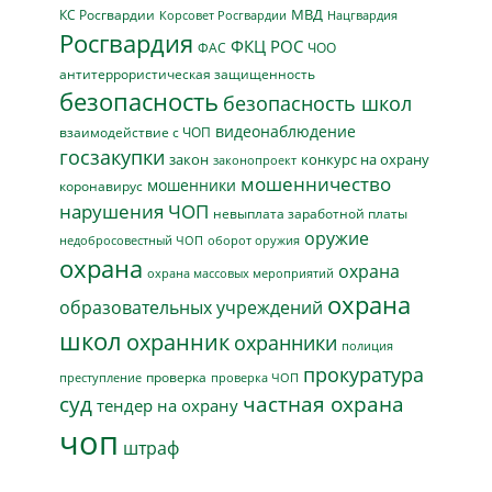
МВД
КС Росгвардии
Нацгвардия
Корсовет Росгвардии
Росгвардия
ФКЦ РОС
ФАС
ЧОО
антитеррористическая защищенность
безопасность
безопасность школ
видеонаблюдение
взаимодействие с ЧОП
госзакупки
закон
конкурс на охрану
законопроект
мошенничество
мошенники
коронавирус
нарушения ЧОП
невыплата заработной платы
оружие
недобросовестный ЧОП
оборот оружия
охрана
охрана
охрана массовых мероприятий
охрана
образовательных учреждений
школ
охранник
охранники
полиция
прокуратура
проверка
преступление
проверка ЧОП
суд
частная охрана
тендер на охрану
чоп
штраф