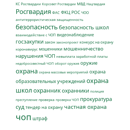
МВД
КС Росгвардии
Нацгвардия
Корсовет Росгвардии
Росгвардия
ФКЦ РОС
ФАС
ЧОО
антитеррористическая защищенность
безопасность
безопасность школ
видеонаблюдение
взаимодействие с ЧОП
госзакупки
закон
конкурс на охрану
законопроект
мошенничество
мошенники
коронавирус
нарушения ЧОП
невыплата заработной платы
оружие
недобросовестный ЧОП
оборот оружия
охрана
охрана
охрана массовых мероприятий
охрана
образовательных учреждений
школ
охранник
охранники
полиция
прокуратура
проверка
преступление
проверка ЧОП
суд
частная охрана
тендер на охрану
чоп
штраф