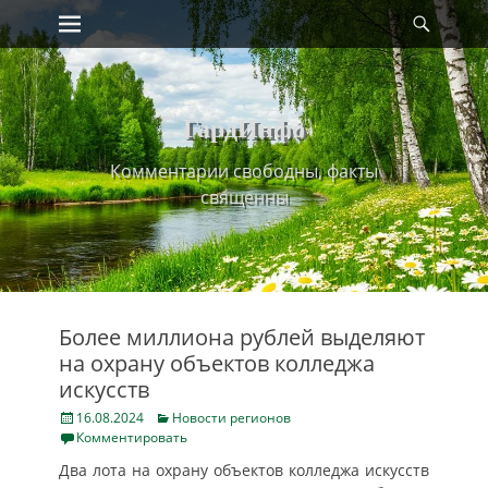
Primary Menu
Найт
Skip
to
content
ГардИнфо
Комментарии свободны, факты
священны
Более миллиона рублей выделяют
на охрану объектов колледжа
искусств
Posted
Categories
16.08.2024
Новости регионов
on
Комментировать
Два лота на охрану объектов колледжа искусств