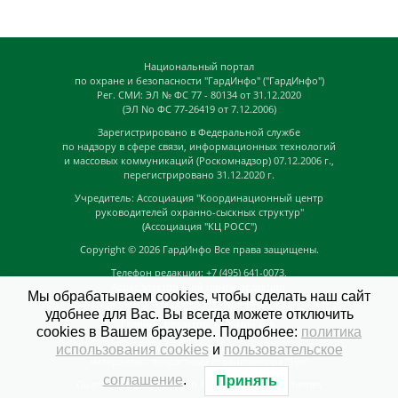
Национальный портал
по охране и безопасности "ГардИнфо" ("ГардИнфо")
Рег. СМИ: ЭЛ № ФС 77 - 80134 от 31.12.2020
(ЭЛ No ФС 77-26419 от 7.12.2006)
Зарегистрировано в Федеральной службе
по надзору в сфере связи, информационных технологий
и массовых коммуникаций (Роскомнадзор) 07.12.2006 г.,
перегистрировано 31.12.2020 г.
Учредитель: Ассоциация "Координационный центр
руководителей охранно-сыскных структур"
(Ассоциация "КЦ РОСС")
Copyright © 2026
ГардИнфо
Все права защищены.
Телефон редакции: +7 (495) 641-0073,
Адрес электронной почты редакции:
Мы обрабатываем cookies, чтобы сделать наш сайт
news@guardinfo.online
удобнее для Вас. Вы всегда можете отключить
Главный редактор: Кузьмин Д.А.
cookies в Вашем браузере. Подробнее:
политика
На сайте могут быть размещены
использования cookies
и
пользовательское
материалы с возрастным ограничением "16+"
соглашение
.
Принять
GuardInfo based on Catch Adaptive by
Catch Themes