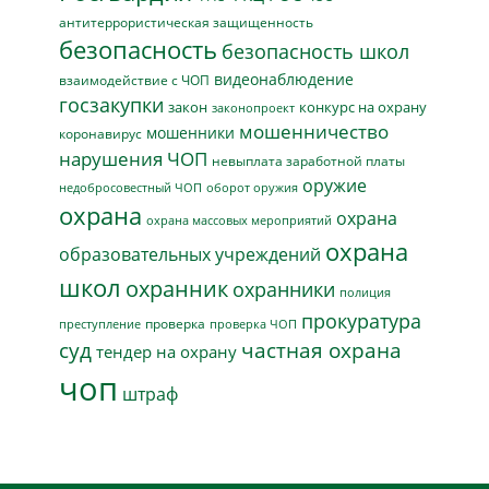
антитеррористическая защищенность
безопасность
безопасность школ
видеонаблюдение
взаимодействие с ЧОП
госзакупки
закон
конкурс на охрану
законопроект
мошенничество
мошенники
коронавирус
нарушения ЧОП
невыплата заработной платы
оружие
недобросовестный ЧОП
оборот оружия
охрана
охрана
охрана массовых мероприятий
охрана
образовательных учреждений
школ
охранник
охранники
полиция
прокуратура
проверка
преступление
проверка ЧОП
суд
частная охрана
тендер на охрану
чоп
штраф