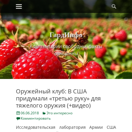
Primary Menu
Найт
Skip
to
content
ГардИнфо
Комментарии свободны, факты
священны
Оружейный клуб: В США
придумали «третью руку» для
тяжелого оружия (+видео)
Posted
Categories
06.06.2018
Это интересно
on
Комментировать
Исследовательская лаборатория Армии США