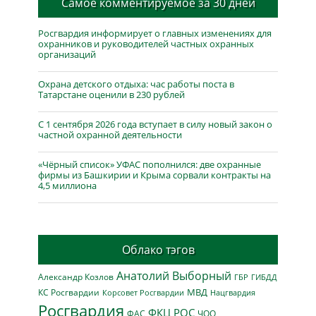
Самое комментируемое за 30 дней
Росгвардия информирует о главных изменениях для
охранников и руководителей частных охранных
организаций
Охрана детского отдыха: час работы поста в
Татарстане оценили в 230 рублей
С 1 сентября 2026 года вступает в силу новый закон о
частной охранной деятельности
«Чёрный список» УФАС пополнился: две охранные
фирмы из Башкирии и Крыма сорвали контракты на
4,5 миллиона
Облако тэгов
Анатолий Выборный
Александр Козлов
ГБР
ГИБДД
МВД
КС Росгвардии
Нацгвардия
Корсовет Росгвардии
Росгвардия
ФКЦ РОС
ФАС
ЧОО