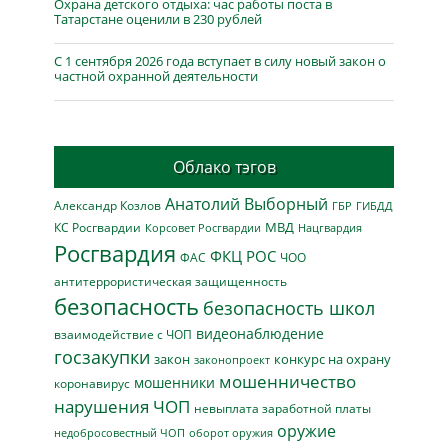
Охрана детского отдыха: час работы поста в
Татарстане оценили в 230 рублей
С 1 сентября 2026 года вступает в силу новый закон о
частной охранной деятельности
Облако тэгов
Анатолий Выборный
Александр Козлов
ГБР
ГИБДД
МВД
КС Росгвардии
Нацгвардия
Корсовет Росгвардии
Росгвардия
ФКЦ РОС
ФАС
ЧОО
антитеррористическая защищенность
безопасность
безопасность школ
видеонаблюдение
взаимодействие с ЧОП
госзакупки
закон
конкурс на охрану
законопроект
мошенничество
мошенники
коронавирус
нарушения ЧОП
невыплата заработной платы
оружие
недобросовестный ЧОП
оборот оружия