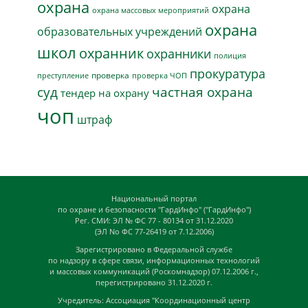
охрана
охрана
охрана массовых мероприятий
охрана
образовательных учреждений
школ
охранник
охранники
полиция
прокуратура
проверка
преступление
проверка ЧОП
суд
частная охрана
тендер на охрану
чоп
штраф
Национальный портал
по охране и безопасности "ГардИнфо" ("ГардИнфо")
Рег. СМИ: ЭЛ № ФС 77 - 80134 от 31.12.2020
(ЭЛ No ФС 77-26419 от 7.12.2006)
Зарегистрировано в Федеральной службе
по надзору в сфере связи, информационных технологий
и массовых коммуникаций (Роскомнадзор) 07.12.2006 г.,
перегистрировано 31.12.2020 г.
Учредитель: Ассоциация "Координационный центр