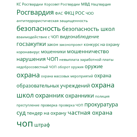
МВД
КС Росгвардии
Нацгвардия
Корсовет Росгвардии
Росгвардия
ФКЦ РОС
ФАС
ЧОО
антитеррористическая защищенность
безопасность
безопасность школ
видеонаблюдение
взаимодействие с ЧОП
госзакупки
закон
конкурс на охрану
законопроект
мошенничество
мошенники
коронавирус
нарушения ЧОП
невыплата заработной платы
оружие
недобросовестный ЧОП
оборот оружия
охрана
охрана
охрана массовых мероприятий
охрана
образовательных учреждений
школ
охранник
охранники
полиция
прокуратура
проверка
преступление
проверка ЧОП
суд
частная охрана
тендер на охрану
чоп
штраф