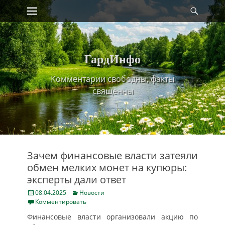
Primary Menu
Найт
Skip
to
content
ГардИнфо
Комментарии свободны, факты
священны
Зачем финансовые власти затеяли
обмен мелких монет на купюры:
эксперты дали ответ
Posted
Categories
08.04.2025
Новости
on
Комментировать
Финансовые власти организовали акцию по