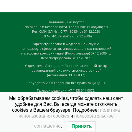
Национальный портал
по охране и безопасности "ГардИнфо" ("ГардИнфо")
Рег. СМИ: ЭЛ № ФС 77 - 80134 от 31.12.2020
(ЭЛ No ФС 77-26419 от 7.12.2006)
Зарегистрировано в Федеральной службе
по надзору в сфере связи, информационных технологий
и массовых коммуникаций (Роскомнадзор) 07.12.2006 г.,
перегистрировано 31.12.2020 г.
Учредитель: Ассоциация "Координационный центр
руководителей охранно-сыскных структур"
(Ассоциация "КЦ РОСС")
Copyright © 2026
ГардИнфо
Все права защищены.
Телефон редакции: +7 (495) 641-0073,
Адрес электронной почты редакции:
Мы обрабатываем cookies, чтобы сделать наш сайт
news@guardinfo.online
удобнее для Вас. Вы всегда можете отключить
Главный редактор: Кузьмин Д.А.
cookies в Вашем браузере. Подробнее:
политика
На сайте могут быть размещены
использования cookies
и
пользовательское
материалы с возрастным ограничением "16+"
соглашение
.
Принять
GuardInfo based on Catch Adaptive by
Catch Themes