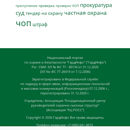
прокуратура
проверка
преступление
проверка ЧОП
суд
частная охрана
тендер на охрану
чоп
штраф
Национальный портал
по охране и безопасности "ГардИнфо" ("ГардИнфо")
Рег. СМИ: ЭЛ № ФС 77 - 80134 от 31.12.2020
(ЭЛ No ФС 77-26419 от 7.12.2006)
Зарегистрировано в Федеральной службе
по надзору в сфере связи, информационных технологий
и массовых коммуникаций (Роскомнадзор) 07.12.2006 г.,
перегистрировано 31.12.2020 г.
Учредитель: Ассоциация "Координационный центр
руководителей охранно-сыскных структур"
(Ассоциация "КЦ РОСС")
Copyright © 2026
ГардИнфо
Все права защищены.
Телефон редакции: +7 (495) 641-0073,
Адрес электронной почты редакции: