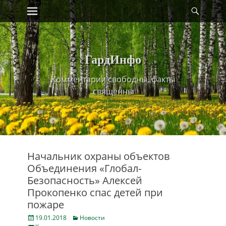
Primary Menu
Найт
Skip
to
content
ГардИнфо
Комментарии свободны, факты
священны
Начальник охраны объектов
Объединения «Глобал-
Безопасность» Алексей
Прокопенко спас детей при
пожаре
Posted
Categories
19.01.2018
Новости