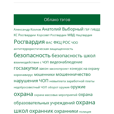
Облако тэгов
Анатолий Выборный
Александр Козлов
ГБР
ГИБДД
МВД
КС Росгвардии
Нацгвардия
Корсовет Росгвардии
Росгвардия
ФКЦ РОС
ФАС
ЧОО
антитеррористическая защищенность
безопасность
безопасность школ
видеонаблюдение
взаимодействие с ЧОП
госзакупки
закон
конкурс на охрану
законопроект
мошенничество
мошенники
коронавирус
нарушения ЧОП
невыплата заработной платы
оружие
недобросовестный ЧОП
оборот оружия
охрана
охрана
охрана массовых мероприятий
охрана
образовательных учреждений
школ
охранник
охранники
полиция