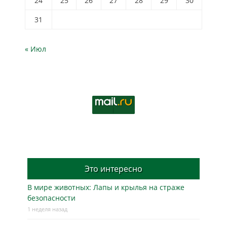
24
25
26
27
28
29
30
31
« Июл
Это интересно
В мире животных: Лапы и крылья на страже
безопасности
1 неделя назад