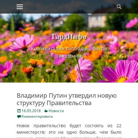
Primary Menu
Найт
Skip
to
content
ГардИнфо
Комментарии свободны, факты
священны
Владимир Путин утвердил новую
структуру Правительства
Posted
Categories
16.05.2018
Новости
on
Комментировать
Новое правительство будет состоять из 22
министерств; это на одно больше, чем было