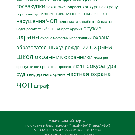
госзакупки
закон
конкурс на охрану
законопроект
мошенничество
мошенники
коронавирус
нарушения ЧОП
невыплата заработной платы
оружие
недобросовестный ЧОП
оборот оружия
охрана
охрана
охрана массовых мероприятий
охрана
образовательных учреждений
школ
охранник
охранники
полиция
прокуратура
проверка
преступление
проверка ЧОП
суд
частная охрана
тендер на охрану
чоп
штраф
Национальный портал
по охране и безопасности "ГардИнфо" ("ГардИнфо")
Рег. СМИ: ЭЛ № ФС 77 - 80134 от 31.12.2020
(ЭЛ No ФС 77-26419 от 7.12.2006)