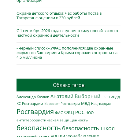
организаций
Охрана детского отдыха: час работы поста в
Татарстане оценили в 230 рублей
С 1 сентября 2026 года вступает в силу новый закон о
частной охранной деятельности
«Чёрный список» УФАС пополнился: две охранные
фирмы из Башкирии и Крыма сорвали контракты на
4,5 миллиона
Облако тэгов
Анатолий Выборный
Александр Козлов
ГБР
ГИБДД
МВД
КС Росгвардии
Нацгвардия
Корсовет Росгвардии
Росгвардия
ФКЦ РОС
ФАС
ЧОО
антитеррористическая защищенность
безопасность
безопасность школ
видеонаблюдение
взаимодействие с ЧОП