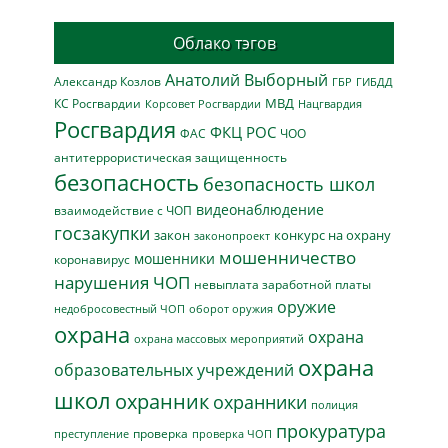
Облако тэгов
Анатолий Выборный
Александр Козлов
ГБР
ГИБДД
МВД
КС Росгвардии
Нацгвардия
Корсовет Росгвардии
Росгвардия
ФКЦ РОС
ФАС
ЧОО
антитеррористическая защищенность
безопасность
безопасность школ
видеонаблюдение
взаимодействие с ЧОП
госзакупки
закон
конкурс на охрану
законопроект
мошенничество
мошенники
коронавирус
нарушения ЧОП
невыплата заработной платы
оружие
недобросовестный ЧОП
оборот оружия
охрана
охрана
охрана массовых мероприятий
охрана
образовательных учреждений
школ
охранник
охранники
полиция
прокуратура
проверка
преступление
проверка ЧОП