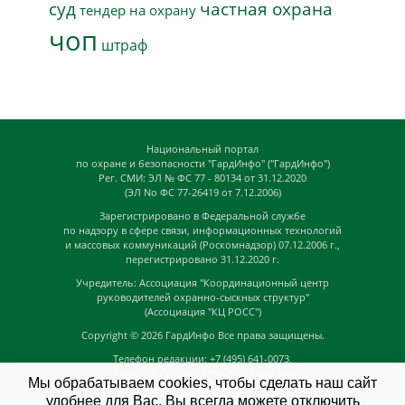
суд
частная охрана
тендер на охрану
чоп
штраф
Национальный портал
по охране и безопасности "ГардИнфо" ("ГардИнфо")
Рег. СМИ: ЭЛ № ФС 77 - 80134 от 31.12.2020
(ЭЛ No ФС 77-26419 от 7.12.2006)
Зарегистрировано в Федеральной службе
по надзору в сфере связи, информационных технологий
и массовых коммуникаций (Роскомнадзор) 07.12.2006 г.,
перегистрировано 31.12.2020 г.
Учредитель: Ассоциация "Координационный центр
руководителей охранно-сыскных структур"
(Ассоциация "КЦ РОСС")
Copyright © 2026
ГардИнфо
Все права защищены.
Телефон редакции: +7 (495) 641-0073,
Адрес электронной почты редакции:
Мы обрабатываем cookies, чтобы сделать наш сайт
news@guardinfo.online
удобнее для Вас. Вы всегда можете отключить