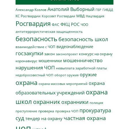
Анатолий Выборный
Александр Козлов
ГБР
ГИБДД
МВД
КС Росгвардии
Нацгвардия
Корсовет Росгвардии
Росгвардия
ФКЦ РОС
ФАС
ЧОО
антитеррористическая защищенность
безопасность
безопасность школ
видеонаблюдение
взаимодействие с ЧОП
госзакупки
закон
конкурс на охрану
законопроект
мошенничество
мошенники
коронавирус
нарушения ЧОП
невыплата заработной платы
оружие
недобросовестный ЧОП
оборот оружия
охрана
охрана
охрана массовых мероприятий
охрана
образовательных учреждений
школ
охранник
охранники
полиция
прокуратура
проверка
преступление
проверка ЧОП
суд
частная охрана
тендер на охрану
чоп