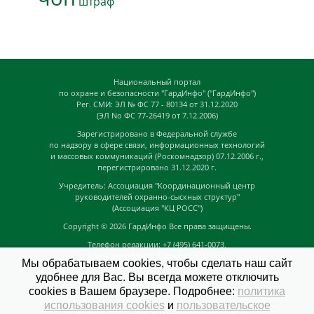
штраф
Национальный портал
по охране и безопасности "ГардИнфо" ("ГардИнфо")
Рег. СМИ: ЭЛ № ФС 77 - 80134 от 31.12.2020
(ЭЛ No ФС 77-26419 от 7.12.2006)
Зарегистрировано в Федеральной службе
по надзору в сфере связи, информационных технологий
и массовых коммуникаций (Роскомнадзор) 07.12.2006 г.,
перегистрировано 31.12.2020 г.
Учредитель: Ассоциация "Координационный центр
руководителей охранно-сыскных структур"
(Ассоциация "КЦ РОСС")
Copyright © 2026
ГардИнфо
Все права защищены.
Телефон редакции: +7 (495) 641-0073,
Адрес электронной почты редакции:
Мы обрабатываем cookies, чтобы сделать наш сайт
news@guardinfo.online
удобнее для Вас. Вы всегда можете отключить
Главный редактор: Кузьмин Д.А.
cookies в Вашем браузере. Подробнее:
политика
На сайте могут быть размещены
использования cookies
и
пользовательское