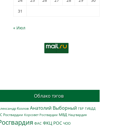
24
25
26
27
28
29
30
31
« Июл
Облако тэгов
Анатолий Выборный
лександр Козлов
ГБР
ГИБДД
МВД
С Росгвардии
Нацгвардия
Корсовет Росгвардии
Росгвардия
ФКЦ РОС
ФАС
ЧОО