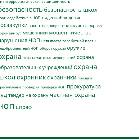
нтитеррористическая защищенность
безопасность
безопасность школ
видеонаблюдение
заимодействие с ЧОП
госзакупки
закон
конкурс на охрану
законопроект
мошенничество
мошенники
оронавирус
нарушения ЧОП
невыплата заработной платы
оружие
едобросовестный ЧОП
оборот оружия
охрана
охрана
охрана массовых мероприятий
охрана
образовательных учреждений
школ
охранник
охранники
полиция
прокуратура
проверка
реступление
проверка ЧОП
суд
частная охрана
тендер на охрану
чоп
штраф