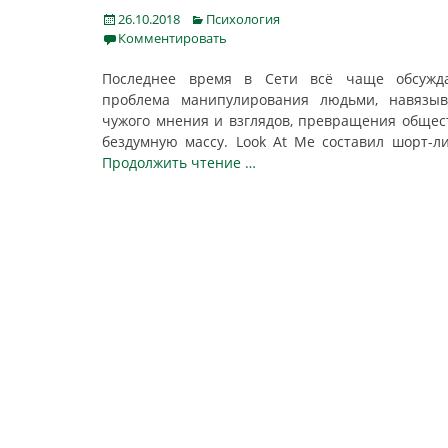
Posted
Categories
26.10.2018
Психология
on
Комментировать
Последнее время в Сети всё чаще обсужда
проблема манипулирования людьми, навязыв
чужого мнения и взглядов, превращения общес
бездумную массу. Look At Me составил шорт-л
Продолжить чтение …