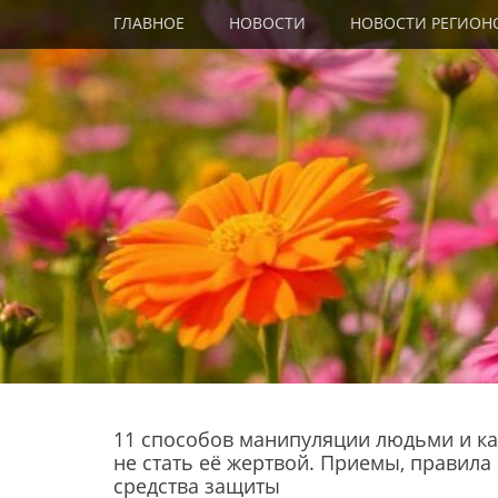
Primary Menu
Skip
ГЛАВНОЕ
НОВОСТИ
НОВОСТИ РЕГИОН
to
content
11 способов манипуляции людьми и ка
не стать её жертвой. Приемы, правила
средства защиты