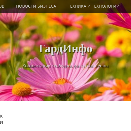
ОВ
НОВОСТИ БИЗНЕСА
ТЕХНИКА И ТЕХНОЛОГИИ
ГардИнфо
Комментарии свободны, факты священны
к
 и