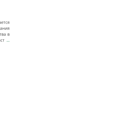
ется
ания
тва в
ист
…