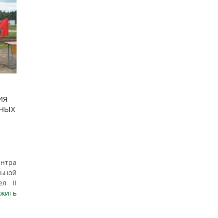
ия
нных
ентра
льной
л II
жить