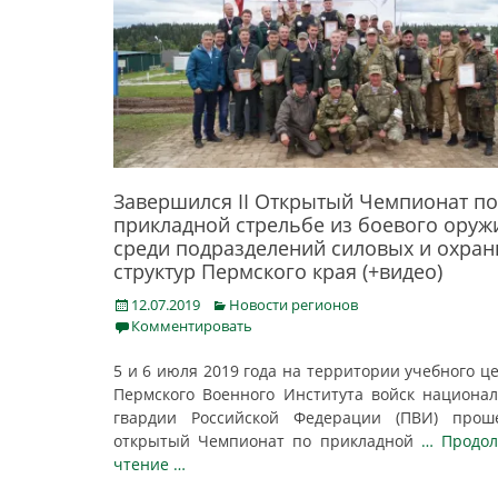
Завершился II Открытый Чемпионат по
прикладной стрельбе из боевого оруж
среди подразделений силовых и охра
структур Пермского края (+видео)
Posted
Categories
12.07.2019
Новости регионов
on
Комментировать
5 и 6 июля 2019 года на территории учебного ц
Пермского Военного Института войск национа
гвардии Российской Федерации (ПВИ) проше
открытый Чемпионат по прикладной
… Продол
чтение …