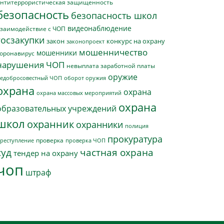
нтитеррористическая защищенность
безопасность
безопасность школ
видеонаблюдение
заимодействие с ЧОП
госзакупки
закон
конкурс на охрану
законопроект
мошенничество
мошенники
оронавирус
нарушения ЧОП
невыплата заработной платы
оружие
едобросовестный ЧОП
оборот оружия
охрана
охрана
охрана массовых мероприятий
охрана
образовательных учреждений
школ
охранник
охранники
полиция
прокуратура
проверка
реступление
проверка ЧОП
суд
частная охрана
тендер на охрану
чоп
штраф