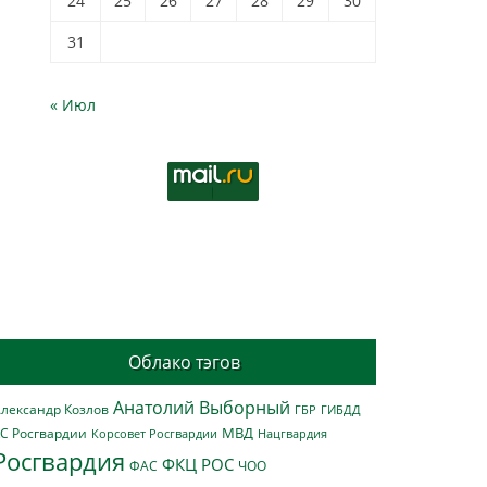
24
25
26
27
28
29
30
31
« Июл
Облако тэгов
Анатолий Выборный
лександр Козлов
ГБР
ГИБДД
МВД
С Росгвардии
Нацгвардия
Корсовет Росгвардии
Росгвардия
ФКЦ РОС
ФАС
ЧОО