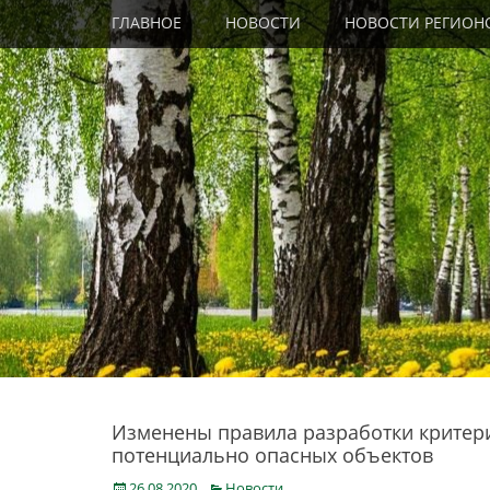
Primary Menu
Skip
ГЛАВНОЕ
НОВОСТИ
НОВОСТИ РЕГИОН
to
content
Изменены правила разработки критер
потенциально опасных объектов
Posted
Categories
26.08.2020
Новости