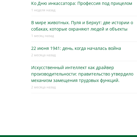
Ко Дню инкассатора: Профессия под прицелом
1 неделя назад
В мире животных. Пуля и Беркут: две истории о
собаках, которые охраняют людей и объекты
1 месяц назад
22 июня 1941: день, когда началась война
2 месяца назад
Искусственный интеллект как драйвер
производительности: правительство утвердило
механизм замещения трудовых функций.
2 месяца назад