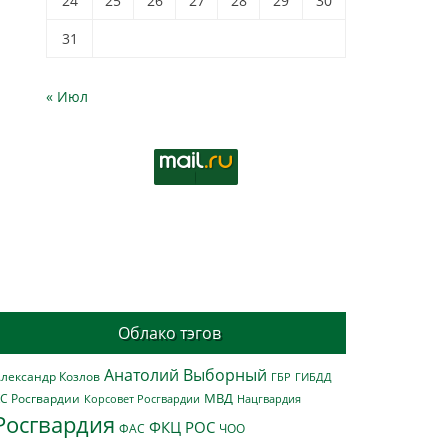
24
25
26
27
28
29
30
31
« Июл
Облако тэгов
Анатолий Выборный
лександр Козлов
ГБР
ГИБДД
МВД
С Росгвардии
Нацгвардия
Корсовет Росгвардии
Росгвардия
ФКЦ РОС
ФАС
ЧОО