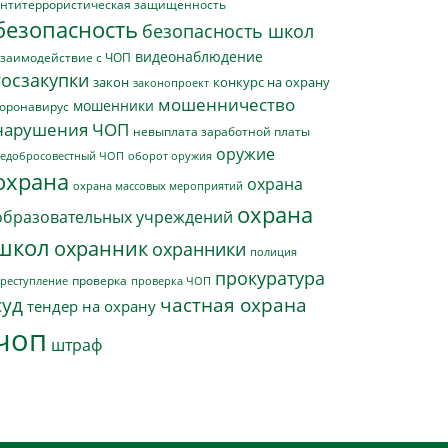
нтитеррористическая защищенность
безопасность
безопасность школ
видеонаблюдение
заимодействие с ЧОП
госзакупки
закон
конкурс на охрану
законопроект
мошенничество
мошенники
оронавирус
нарушения ЧОП
невыплата заработной платы
оружие
едобросовестный ЧОП
оборот оружия
охрана
охрана
охрана массовых мероприятий
охрана
образовательных учреждений
школ
охранник
охранники
полиция
прокуратура
проверка
реступление
проверка ЧОП
суд
частная охрана
тендер на охрану
чоп
штраф