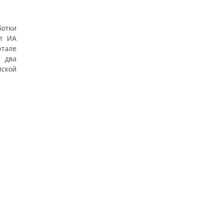
ботки
ет ИА
ртале
 два
ской