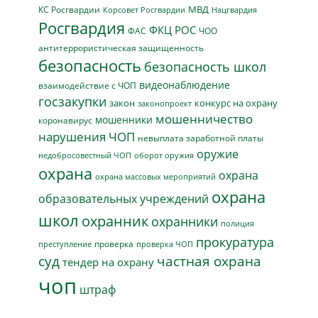
МВД
КС Росгвардии
Нацгвардия
Корсовет Росгвардии
Росгвардия
ФКЦ РОС
ФАС
ЧОО
антитеррористическая защищенность
безопасность
безопасность школ
видеонаблюдение
взаимодействие с ЧОП
госзакупки
закон
конкурс на охрану
законопроект
мошенничество
мошенники
коронавирус
нарушения ЧОП
невыплата заработной платы
оружие
недобросовестный ЧОП
оборот оружия
охрана
охрана
охрана массовых мероприятий
охрана
образовательных учреждений
школ
охранник
охранники
полиция
прокуратура
проверка
преступление
проверка ЧОП
суд
частная охрана
тендер на охрану
чоп
штраф