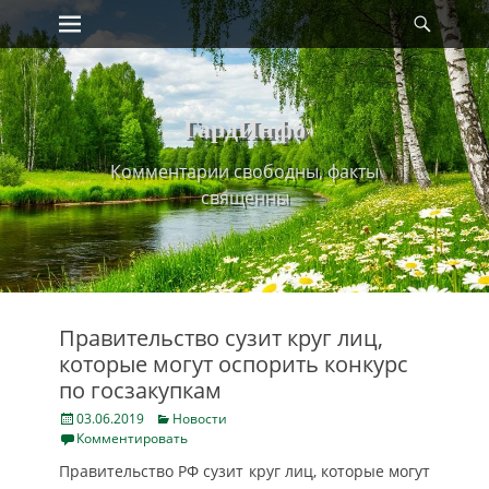
Primary Menu
Найт
Skip
to
content
ГардИнфо
Комментарии свободны, факты
священны
Правительство сузит круг лиц,
которые могут оспорить конкурс
по госзакупкам
Posted
Categories
03.06.2019
Новости
on
Комментировать
Правительство РФ сузит круг лиц, которые могут