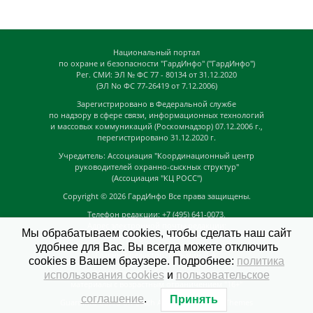
Национальный портал
по охране и безопасности "ГардИнфо" ("ГардИнфо")
Рег. СМИ: ЭЛ № ФС 77 - 80134 от 31.12.2020
(ЭЛ No ФС 77-26419 от 7.12.2006)
Зарегистрировано в Федеральной службе
по надзору в сфере связи, информационных технологий
и массовых коммуникаций (Роскомнадзор) 07.12.2006 г.,
перегистрировано 31.12.2020 г.
Учредитель: Ассоциация "Координационный центр
руководителей охранно-сыскных структур"
(Ассоциация "КЦ РОСС")
Copyright © 2026
ГардИнфо
Все права защищены.
Телефон редакции: +7 (495) 641-0073,
Адрес электронной почты редакции:
Мы обрабатываем cookies, чтобы сделать наш сайт
news@guardinfo.online
удобнее для Вас. Вы всегда можете отключить
Главный редактор: Кузьмин Д.А.
cookies в Вашем браузере. Подробнее:
политика
На сайте могут быть размещены
использования cookies
и
пользовательское
материалы с возрастным ограничением "16+"
соглашение
.
Принять
GuardInfo based on Catch Adaptive by
Catch Themes