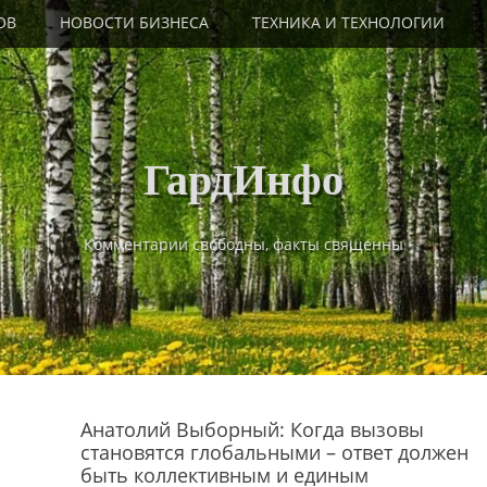
ОВ
НОВОСТИ БИЗНЕСА
ТЕХНИКА И ТЕХНОЛОГИИ
ГардИнфо
Комментарии свободны, факты священны
Анатолий Выборный: Когда вызовы
становятся глобальными – ответ должен
быть коллективным и единым