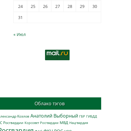
24
25
26
27
28
29
30
31
« Июл
Облако тэгов
Анатолий Выборный
лександр Козлов
ГБР
ГИБДД
МВД
С Росгвардии
Нацгвардия
Корсовет Росгвардии
Росгвардия