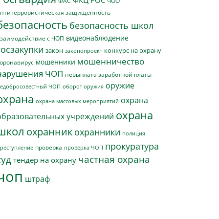
ФКЦ РОС
ФАС
ЧОО
нтитеррористическая защищенность
безопасность
безопасность школ
видеонаблюдение
заимодействие с ЧОП
госзакупки
закон
конкурс на охрану
законопроект
мошенничество
мошенники
оронавирус
нарушения ЧОП
невыплата заработной платы
оружие
едобросовестный ЧОП
оборот оружия
охрана
охрана
охрана массовых мероприятий
охрана
образовательных учреждений
школ
охранник
охранники
полиция
прокуратура
проверка
реступление
проверка ЧОП
суд
частная охрана
тендер на охрану
чоп
штраф