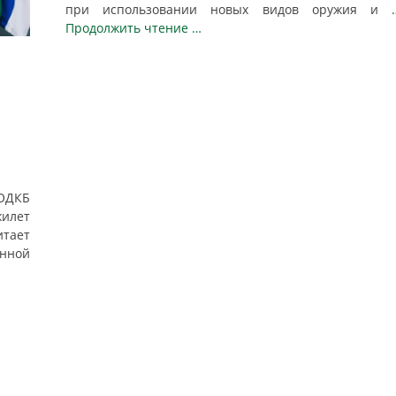
при использовании новых видов оружия и
Продолжить чтение …
ОДКБ
илет
итает
нной