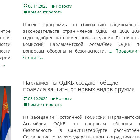
Posted
Categories
06.11.2025
Новости
on
Комментировать
Проект Программы по сближению национальны
нтре
законодательств стран-членов ОДКБ на 2026–203
енная
годы одобрен на совместном заседании Постоянны
ости
комиссий Парламентской Ассамблеи ОДКБ п
ности
вопросам обороны и безопасности.
… Продолжит
лерий
чтение …
 …
Парламенты ОДКБ создают общие
правила защиты от новых видов оружия
Posted
Categories
08.10.2025
Новости
on
Комментировать
На заседании Постоянной комиссии Парламентско
Ассамблеи ОДКБ по вопросам обороны 
безопасности в Санкт-Петербурге рассмотрен
Соглашение о межгосударственном сотрудничеств