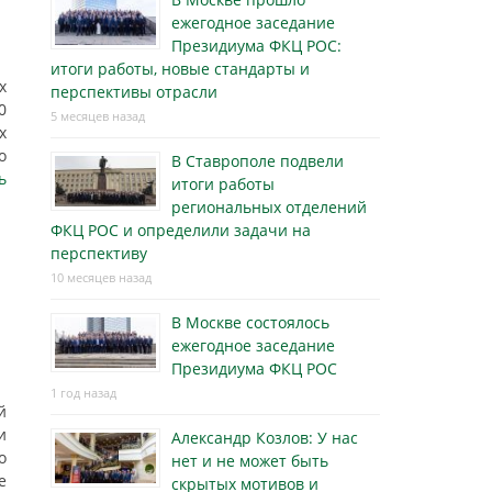
ежегодное заседание
Президиума ФКЦ РОС:
итоги работы, новые стандарты и
х
перспективы отрасли
0
5 месяцев назад
х
о
В Ставрополе подвели
ь
итоги работы
региональных отделений
ФКЦ РОС и определили задачи на
перспективу
10 месяцев назад
В Москве состоялось
ежегодное заседание
Президиума ФКЦ РОС
1 год назад
й
и
Александр Козлов: У нас
о
нет и не может быть
е
скрытых мотивов и