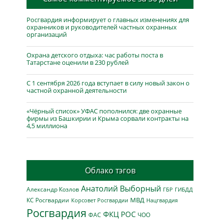
Росгвардия информирует о главных изменениях для
охранников и руководителей частных охранных
организаций
Охрана детского отдыха: час работы поста в
Татарстане оценили в 230 рублей
С 1 сентября 2026 года вступает в силу новый закон о
частной охранной деятельности
«Чёрный список» УФАС пополнился: две охранные
фирмы из Башкирии и Крыма сорвали контракты на
4,5 миллиона
Облако тэгов
Анатолий Выборный
Александр Козлов
ГБР
ГИБДД
МВД
КС Росгвардии
Нацгвардия
Корсовет Росгвардии
Росгвардия
ФКЦ РОС
ФАС
ЧОО