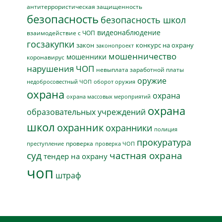
антитеррористическая защищенность
безопасность
безопасность школ
видеонаблюдение
взаимодействие с ЧОП
госзакупки
закон
конкурс на охрану
законопроект
мошенничество
мошенники
коронавирус
нарушения ЧОП
невыплата заработной платы
оружие
недобросовестный ЧОП
оборот оружия
охрана
охрана
охрана массовых мероприятий
охрана
образовательных учреждений
школ
охранник
охранники
полиция
прокуратура
проверка
преступление
проверка ЧОП
суд
частная охрана
тендер на охрану
чоп
штраф