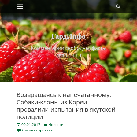
Primary Menu
Найт
Skip
to
content
ГардИнфо
Комментарии свободны, факты
священны
Возвращаясь к напечатанному:
Собаки-клоны из Кореи
провалили испытания в якутской
полиции
Posted
Categories
09.01.2017
Новости
on
Комментировать