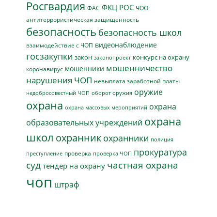
Росгвардия
ФКЦ РОС
ФАС
ЧОО
антитеррористическая защищенность
безопасность
безопасность школ
видеонаблюдение
взаимодействие с ЧОП
госзакупки
закон
конкурс на охрану
законопроект
мошенничество
мошенники
коронавирус
нарушения ЧОП
невыплата заработной платы
оружие
недобросовестный ЧОП
оборот оружия
охрана
охрана
охрана массовых мероприятий
охрана
образовательных учреждений
школ
охранник
охранники
полиция
прокуратура
проверка
преступление
проверка ЧОП
суд
частная охрана
тендер на охрану
чоп
штраф