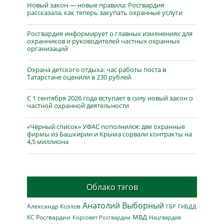
Новый закон — новые правила: Росгвардия
рассказала, как теперь закупать охранные услуги
Росгвардия информирует о главных изменениях для
охранников и руководителей частных охранных
организаций
Охрана детского отдыха: час работы поста в
Татарстане оценили в 230 рублей
С 1 сентября 2026 года вступает в силу новый закон о
частной охранной деятельности
«Чёрный список» УФАС пополнился: две охранные
фирмы из Башкирии и Крыма сорвали контракты на
4,5 миллиона
Облако тэгов
Анатолий Выборный
Александр Козлов
ГБР
ГИБДД
МВД
КС Росгвардии
Нацгвардия
Корсовет Росгвардии