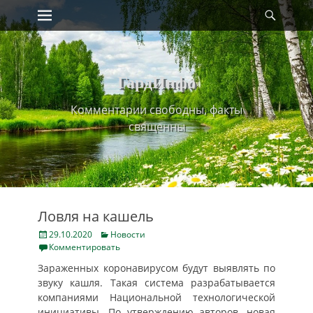
Primary Menu
Найт
Skip
to
content
ГардИнфо
Комментарии свободны, факты
священны
Ловля на кашель
Posted
Categories
29.10.2020
Новости
on
Комментировать
Зараженных коронавирусом будут выявлять по
звуку кашля. Такая система разрабатывается
компаниями Национальной технологической
инициативы. По утверждению авторов, новая