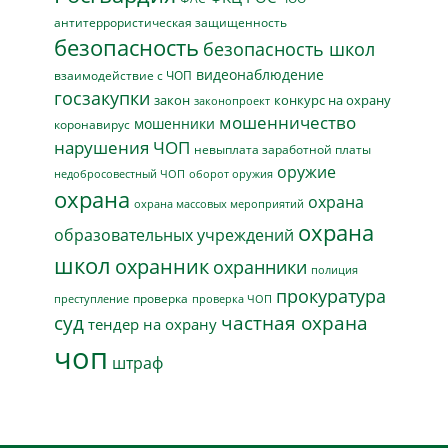
антитеррористическая защищенность
безопасность
безопасность школ
видеонаблюдение
взаимодействие с ЧОП
госзакупки
закон
конкурс на охрану
законопроект
мошенничество
мошенники
коронавирус
нарушения ЧОП
невыплата заработной платы
оружие
недобросовестный ЧОП
оборот оружия
охрана
охрана
охрана массовых мероприятий
охрана
образовательных учреждений
школ
охранник
охранники
полиция
прокуратура
проверка
преступление
проверка ЧОП
суд
частная охрана
тендер на охрану
чоп
штраф