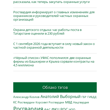
рассказала, как теперь закупать охранные услуги
Росгвардия информирует о главных изменениях для
охранников и руководителей частных охранных
организаций
Охрана детского отдыха: час работы поста в
Татарстане оценили в 230 рублей
С 1 сентября 2026 года вступает в силу новый закон о
частной охранной деятельности
«Чёрный список» УФАС пополнился: две охранные
фирмы из Башкирии и Крыма сорвали контракты на
4,5 миллиона
Облако тэгов
Анатолий Выборный
Александр Козлов
ГБР
ГИБДД
МВД
КС Росгвардии
Нацгвардия
Корсовет Росгвардии
Росгвардия
ФКЦ РОС
ФАС
ЧОО