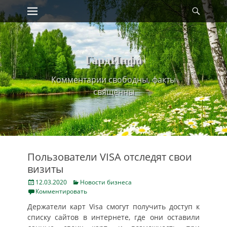
Primary Menu
Найт
Skip
to
content
ГардИнфо
Комментарии свободны, факты
священны
Пользователи VISA отследят свои
визиты
Posted
Categories
12.03.2020
Новости бизнеса
on
Комментировать
Держатели карт Visa смогут получить доступ к
списку сайтов в интернете, где они оставили