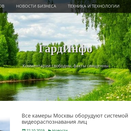
ОВ
НОВОСТИ БИЗНЕСА
ТЕХНИКА И ТЕХНОЛОГИИ
ГардИнфо
Комментарии свободны, факты священны
Все камеры Москвы оборудуют системой
видеораспознавания лиц
Posted
Categories
22.10.2019
Новости