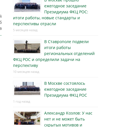
ежегодное заседание
Президиума ФКЦ РОС:
й
итоги работы, новые стандарты и
б
перспективы отрасли
в
5 месяцев назад
…
В Ставрополе подвели
итоги работы
региональных отделений
ФКЦ РОС и определили задачи на
перспективу
10 месяцев назад
В Москве состоялось
ежегодное заседание
Президиума ФКЦ РОС
1 год назад
Александр Козлов: У нас
нет и не может быть
скрытых мотивов и