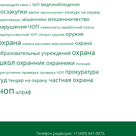
видеонаблюдение
заимодействие с ЧОП
госзакупки
закон
конкурс на охрану
законопроект
мошенничество
мошенники
оронавирус
нарушения ЧОП
невыплата заработной платы
оружие
едобросовестный ЧОП
оборот оружия
охрана
охрана
охрана массовых мероприятий
охрана
образовательных учреждений
школ
охранник
охранники
полиция
прокуратура
проверка
реступление
проверка ЧОП
суд
частная охрана
тендер на охрану
чоп
штраф
Телефон редакции: +7 (495) 641-0073,