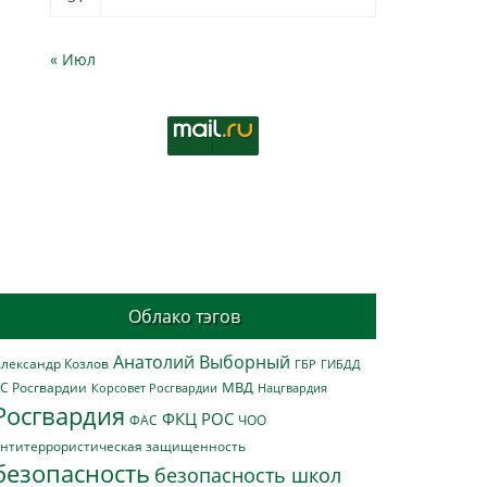
« Июл
Облако тэгов
Анатолий Выборный
лександр Козлов
ГБР
ГИБДД
МВД
С Росгвардии
Нацгвардия
Корсовет Росгвардии
Росгвардия
ФКЦ РОС
ФАС
ЧОО
нтитеррористическая защищенность
безопасность
безопасность школ