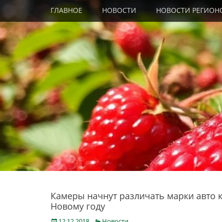
Primary Menu
Skip
ГЛАВНОЕ
НОВОСТИ
НОВОСТИ РЕГИОН
to
content
Камеры начнут различать марки авто 
Новому году
Posted
Categories
12.12.2018
Новости