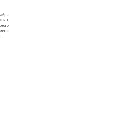
абря
шин,
ного
мени
е …