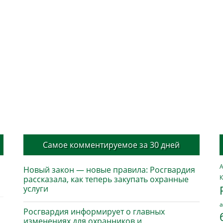
Самое комментируемое за 30 дней
А
Новый закон — новые правила: Росгвардия
К
рассказала, как теперь закупать охранные
услуги
а
Росгвардия информирует о главных
изменениях для охранников и