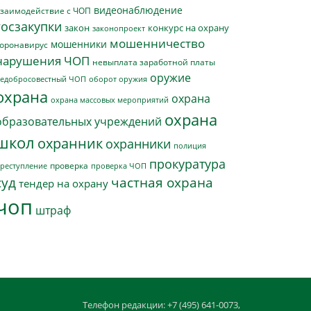
видеонаблюдение
заимодействие с ЧОП
госзакупки
закон
конкурс на охрану
законопроект
мошенничество
мошенники
оронавирус
нарушения ЧОП
невыплата заработной платы
оружие
едобросовестный ЧОП
оборот оружия
охрана
охрана
охрана массовых мероприятий
охрана
образовательных учреждений
школ
охранник
охранники
полиция
прокуратура
проверка
реступление
проверка ЧОП
суд
частная охрана
тендер на охрану
чоп
штраф
Телефон редакции: +7 (495) 641-0073,