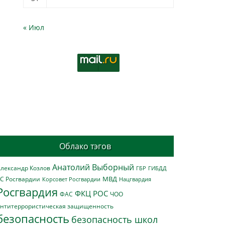
« Июл
Облако тэгов
Анатолий Выборный
лександр Козлов
ГБР
ГИБДД
МВД
С Росгвардии
Нацгвардия
Корсовет Росгвардии
Росгвардия
ФКЦ РОС
ФАС
ЧОО
нтитеррористическая защищенность
безопасность
безопасность школ