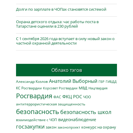
Долги по зарплате в ЧОПах становятся системой
Охрана детского отдыха: час работы поста в
Татарстане оценили в 230 рублей
С 1 сентября 2026 года вступает в силу новый закон о
частной охранной деятельности
Облако тэгов
Анатолий Выборный
Александр Козлов
ГБР
ГИБДД
МВД
КС Росгвардии
Нацгвардия
Корсовет Росгвардии
Росгвардия
ФКЦ РОС
ФАС
ЧОО
антитеррористическая защищенность
безопасность
безопасность школ
видеонаблюдение
взаимодействие с ЧОП
госзакупки
закон
конкурс на охрану
законопроект