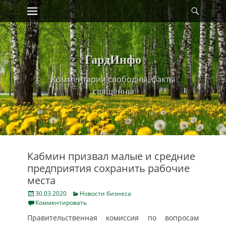
Primary Menu
Найт
Skip
to
content
ГардИнфо
Комментарии свободны, факты
священны
Кабмин призвал малые и средние
предприятия сохранить рабочие
места
Posted
Categories
30.03.2020
Новости бизнеса
on
Комментировать
Правительственная комиссия по вопросам