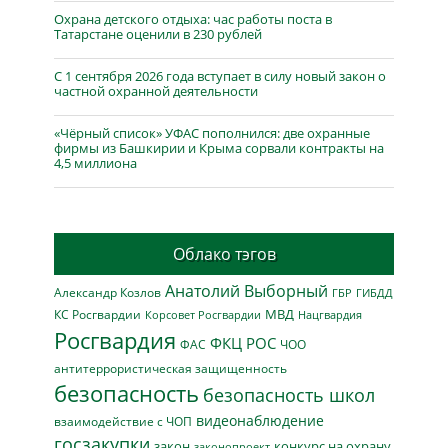
Охрана детского отдыха: час работы поста в
Татарстане оценили в 230 рублей
С 1 сентября 2026 года вступает в силу новый закон о
частной охранной деятельности
«Чёрный список» УФАС пополнился: две охранные
фирмы из Башкирии и Крыма сорвали контракты на
4,5 миллиона
Облако тэгов
Анатолий Выборный
Александр Козлов
ГБР
ГИБДД
МВД
КС Росгвардии
Нацгвардия
Корсовет Росгвардии
Росгвардия
ФКЦ РОС
ФАС
ЧОО
антитеррористическая защищенность
безопасность
безопасность школ
видеонаблюдение
взаимодействие с ЧОП
госзакупки
закон
конкурс на охрану
законопроект