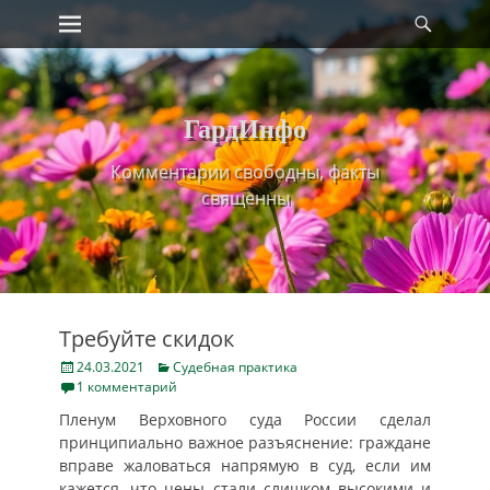
Primary Menu
Найт
Skip
to
content
ГардИнфо
Комментарии свободны, факты
священны
Требуйте скидок
Posted
Categories
24.03.2021
Судебная практика
on
1 комментарий
Пленум Верховного суда России сделал
принципиально важное разъяснение: граждане
вправе жаловаться напрямую в суд, если им
кажется, что цены стали слишком высокими и