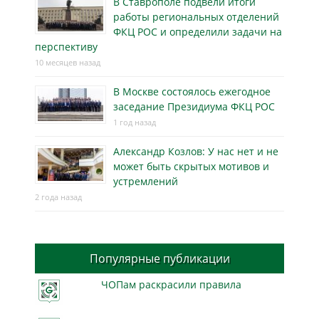
В Ставрополе подвели итоги
работы региональных отделений
ФКЦ РОС и определили задачи на
перспективу
10 месяцев назад
В Москве состоялось ежегодное
заседание Президиума ФКЦ РОС
1 год назад
Александр Козлов: У нас нет и не
может быть скрытых мотивов и
устремлений
2 года назад
Популярные публикации
ЧОПам раскрасили правила