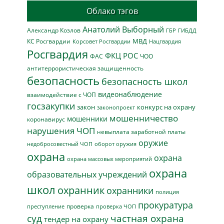
Облако тэгов
Анатолий Выборный
Александр Козлов
ГБР
ГИБДД
МВД
КС Росгвардии
Нацгвардия
Корсовет Росгвардии
Росгвардия
ФКЦ РОС
ФАС
ЧОО
антитеррористическая защищенность
безопасность
безопасность школ
видеонаблюдение
взаимодействие с ЧОП
госзакупки
закон
конкурс на охрану
законопроект
мошенничество
мошенники
коронавирус
нарушения ЧОП
невыплата заработной платы
оружие
недобросовестный ЧОП
оборот оружия
охрана
охрана
охрана массовых мероприятий
охрана
образовательных учреждений
школ
охранник
охранники
полиция
прокуратура
проверка
преступление
проверка ЧОП
суд
частная охрана
тендер на охрану