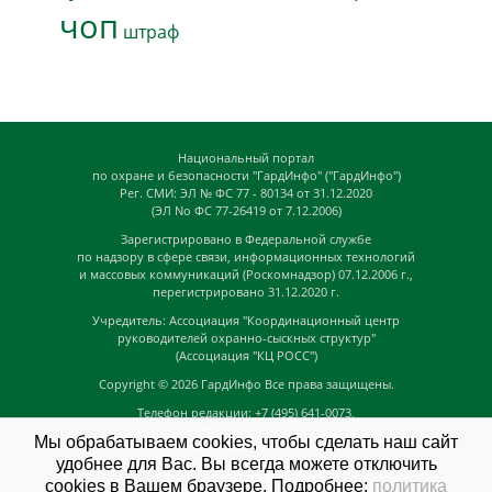
чоп
штраф
Национальный портал
по охране и безопасности "ГардИнфо" ("ГардИнфо")
Рег. СМИ: ЭЛ № ФС 77 - 80134 от 31.12.2020
(ЭЛ No ФС 77-26419 от 7.12.2006)
Зарегистрировано в Федеральной службе
по надзору в сфере связи, информационных технологий
и массовых коммуникаций (Роскомнадзор) 07.12.2006 г.,
перегистрировано 31.12.2020 г.
Учредитель: Ассоциация "Координационный центр
руководителей охранно-сыскных структур"
(Ассоциация "КЦ РОСС")
Copyright © 2026
ГардИнфо
Все права защищены.
Телефон редакции: +7 (495) 641-0073,
Адрес электронной почты редакции:
Мы обрабатываем cookies, чтобы сделать наш сайт
news@guardinfo.online
удобнее для Вас. Вы всегда можете отключить
Главный редактор: Кузьмин Д.А.
cookies в Вашем браузере. Подробнее:
политика