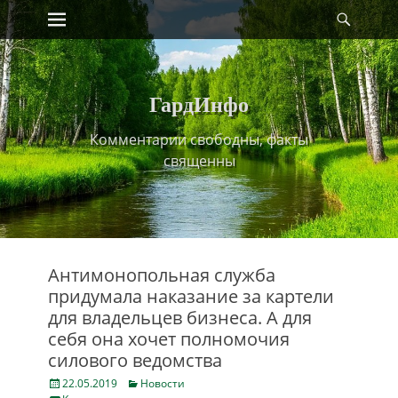
Primary Menu
Найт
Skip
to
content
ГардИнфо
Комментарии свободны, факты
священны
Антимонопольная служба
придумала наказание за картели
для владельцев бизнеса. А для
себя она хочет полномочия
силового ведомства
Posted
Categories
22.05.2019
Новости