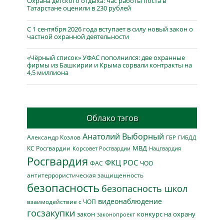
Охрана детского отдыха: час работы поста в
Татарстане оценили в 230 рублей
С 1 сентября 2026 года вступает в силу новый закон о
частной охранной деятельности
«Чёрный список» УФАС пополнился: две охранные
фирмы из Башкирии и Крыма сорвали контракты на
4,5 миллиона
Облако тэгов
Анатолий Выборный
Александр Козлов
ГБР
ГИБДД
МВД
КС Росгвардии
Нацгвардия
Корсовет Росгвардии
Росгвардия
ФКЦ РОС
ФАС
ЧОО
антитеррористическая защищенность
безопасность
безопасность школ
видеонаблюдение
взаимодействие с ЧОП
госзакупки
закон
конкурс на охрану
законопроект