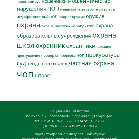
мошенничество
мошенники
коронавирус
нарушения ЧОП
невыплата заработной платы
оружие
недобросовестный ЧОП
оборот оружия
охрана
охрана
охрана массовых мероприятий
охрана
образовательных учреждений
школ
охранник
охранники
полиция
прокуратура
проверка
преступление
проверка ЧОП
суд
частная охрана
тендер на охрану
чоп
штраф
Национальный портал
по охране и безопасности "ГардИнфо" ("ГардИнфо")
Рег. СМИ: ЭЛ № ФС 77 - 80134 от 31.12.2020
(ЭЛ No ФС 77-26419 от 7.12.2006)
Зарегистрировано в Федеральной службе
по надзору в сфере связи, информационных технологий