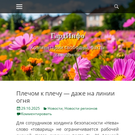
Primary Menu
Найт
Skip
to
content
ГардИнфо
Комментарии свободны, факты
священны
Плечом к плечу — даже на линии
огня
Posted
Categories
29.10.2025
Новости
,
Новости регионов
on
Комментировать
Для сотрудников холдинга безопасности «Нева»
слово «товарищ» не ограничивается рабочей