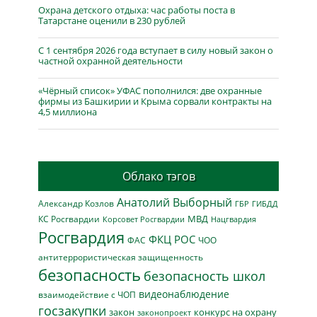
Охрана детского отдыха: час работы поста в
Татарстане оценили в 230 рублей
С 1 сентября 2026 года вступает в силу новый закон о
частной охранной деятельности
«Чёрный список» УФАС пополнился: две охранные
фирмы из Башкирии и Крыма сорвали контракты на
4,5 миллиона
Облако тэгов
Анатолий Выборный
Александр Козлов
ГБР
ГИБДД
МВД
КС Росгвардии
Нацгвардия
Корсовет Росгвардии
Росгвардия
ФКЦ РОС
ФАС
ЧОО
антитеррористическая защищенность
безопасность
безопасность школ
видеонаблюдение
взаимодействие с ЧОП
госзакупки
закон
конкурс на охрану
законопроект