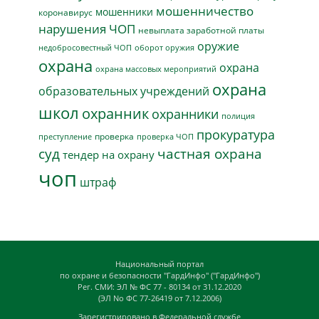
мошенничество
мошенники
коронавирус
нарушения ЧОП
невыплата заработной платы
оружие
недобросовестный ЧОП
оборот оружия
охрана
охрана
охрана массовых мероприятий
охрана
образовательных учреждений
школ
охранник
охранники
полиция
прокуратура
проверка
преступление
проверка ЧОП
суд
частная охрана
тендер на охрану
чоп
штраф
Национальный портал
по охране и безопасности "ГардИнфо" ("ГардИнфо")
Рег. СМИ: ЭЛ № ФС 77 - 80134 от 31.12.2020
(ЭЛ No ФС 77-26419 от 7.12.2006)
Зарегистрировано в Федеральной службе