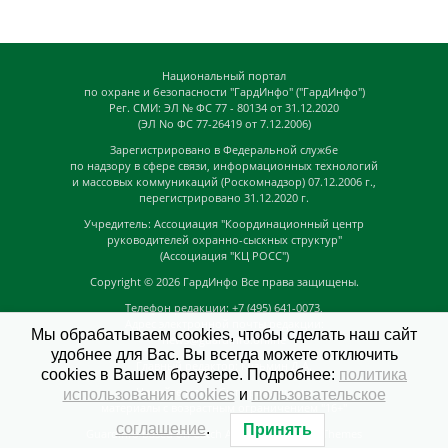
Национальный портал
по охране и безопасности "ГардИнфо" ("ГардИнфо")
Рег. СМИ: ЭЛ № ФС 77 - 80134 от 31.12.2020
(ЭЛ No ФС 77-26419 от 7.12.2006)
Зарегистрировано в Федеральной службе
по надзору в сфере связи, информационных технологий
и массовых коммуникаций (Роскомнадзор) 07.12.2006 г.,
перегистрировано 31.12.2020 г.
Учредитель: Ассоциация "Координационный центр
руководителей охранно-сыскных структур"
(Ассоциация "КЦ РОСС")
Copyright © 2026
ГардИнфо
Все права защищены.
Телефон редакции: +7 (495) 641-0073,
Адрес электронной почты редакции:
Мы обрабатываем cookies, чтобы сделать наш сайт
news@guardinfo.online
удобнее для Вас. Вы всегда можете отключить
Главный редактор: Кузьмин Д.А.
cookies в Вашем браузере. Подробнее:
политика
На сайте могут быть размещены
использования cookies
и
пользовательское
материалы с возрастным ограничением "16+"
соглашение
.
Принять
GuardInfo based on Catch Adaptive by
Catch Themes