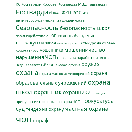
МВД
КС Росгвардии
Нацгвардия
Корсовет Росгвардии
Росгвардия
ФКЦ РОС
ФАС
ЧОО
антитеррористическая защищенность
безопасность
безопасность школ
видеонаблюдение
взаимодействие с ЧОП
госзакупки
закон
конкурс на охрану
законопроект
мошенничество
мошенники
коронавирус
нарушения ЧОП
невыплата заработной платы
оружие
недобросовестный ЧОП
оборот оружия
охрана
охрана
охрана массовых мероприятий
охрана
образовательных учреждений
школ
охранник
охранники
полиция
прокуратура
проверка
преступление
проверка ЧОП
суд
частная охрана
тендер на охрану
чоп
штраф