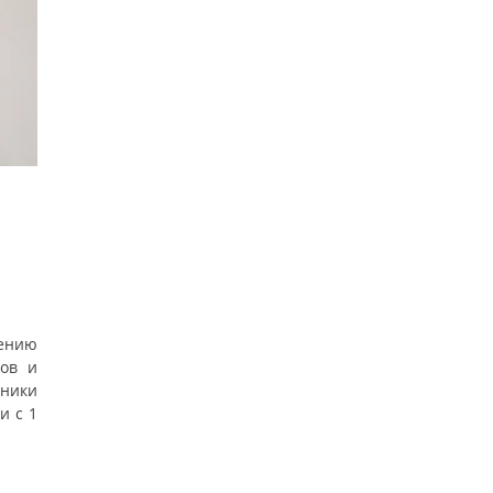
ению
тов и
дники
и с 1