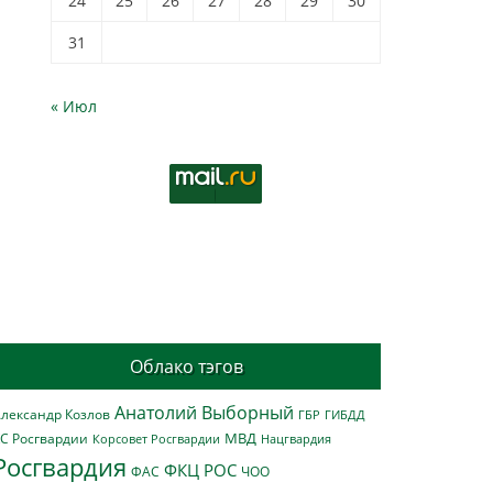
24
25
26
27
28
29
30
31
« Июл
Облако тэгов
Анатолий Выборный
лександр Козлов
ГБР
ГИБДД
МВД
С Росгвардии
Нацгвардия
Корсовет Росгвардии
Росгвардия
ФКЦ РОС
ФАС
ЧОО