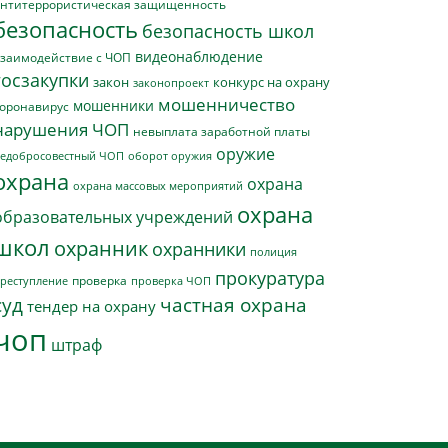
нтитеррористическая защищенность
безопасность
безопасность школ
видеонаблюдение
заимодействие с ЧОП
госзакупки
закон
конкурс на охрану
законопроект
мошенничество
мошенники
оронавирус
нарушения ЧОП
невыплата заработной платы
оружие
едобросовестный ЧОП
оборот оружия
охрана
охрана
охрана массовых мероприятий
охрана
образовательных учреждений
школ
охранник
охранники
полиция
прокуратура
проверка
реступление
проверка ЧОП
суд
частная охрана
тендер на охрану
чоп
штраф