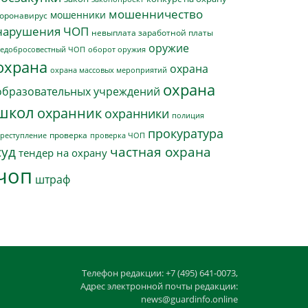
мошенничество
мошенники
оронавирус
нарушения ЧОП
невыплата заработной платы
оружие
едобросовестный ЧОП
оборот оружия
охрана
охрана
охрана массовых мероприятий
охрана
образовательных учреждений
школ
охранник
охранники
полиция
прокуратура
проверка
реступление
проверка ЧОП
суд
частная охрана
тендер на охрану
чоп
штраф
Телефон редакции: +7 (495) 641-0073,
Адрес электронной почты редакции:
news@guardinfo.online