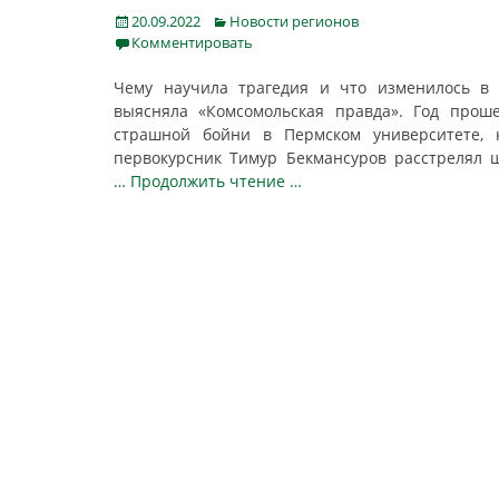
Posted
Categories
20.09.2022
Новости регионов
on
Комментировать
Чему научила трагедия и что изменилось в 
выясняла «Комсомольская правда». Год прош
страшной бойни в Пермском университете, 
первокурсник Тимур Бекмансуров расстрелял 
… Продолжить чтение …