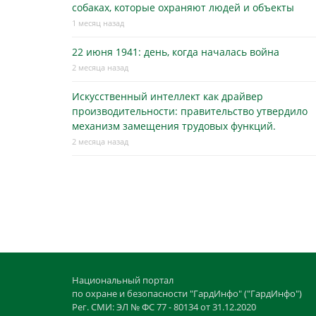
собаках, которые охраняют людей и объекты
1 месяц назад
22 июня 1941: день, когда началась война
2 месяца назад
Искусственный интеллект как драйвер
производительности: правительство утвердило
механизм замещения трудовых функций.
2 месяца назад
Национальный портал
по охране и безопасности "ГардИнфо" ("ГардИнфо")
Рег. СМИ: ЭЛ № ФС 77 - 80134 от 31.12.2020