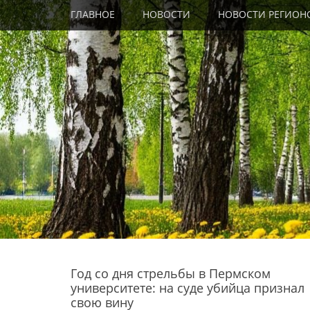
Primary Menu
Skip
ГЛАВНОЕ
НОВОСТИ
НОВОСТИ РЕГИОН
to
content
Год со дня стрельбы в Пермском
университете: на суде убийца признал
свою вину