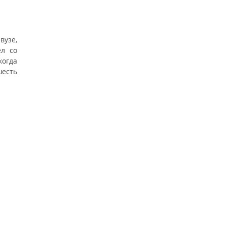
вузе,
ел со
когда
шесть