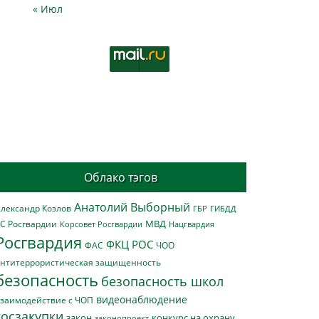
« Июл
Облако тэгов
Анатолий Выборный
лександр Козлов
ГБР
ГИБДД
МВД
С Росгвардии
Нацгвардия
Корсовет Росгвардии
Росгвардия
ФКЦ РОС
ФАС
ЧОО
нтитеррористическая защищенность
безопасность
безопасность школ
видеонаблюдение
заимодействие с ЧОП
госзакупки
закон
конкурс на охрану
законопроект