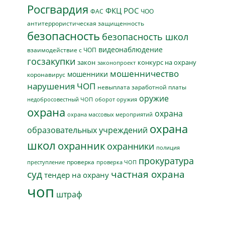
Росгвардия
ФКЦ РОС
ФАС
ЧОО
антитеррористическая защищенность
безопасность
безопасность школ
видеонаблюдение
взаимодействие с ЧОП
госзакупки
закон
конкурс на охрану
законопроект
мошенничество
мошенники
коронавирус
нарушения ЧОП
невыплата заработной платы
оружие
недобросовестный ЧОП
оборот оружия
охрана
охрана
охрана массовых мероприятий
охрана
образовательных учреждений
школ
охранник
охранники
полиция
прокуратура
проверка
преступление
проверка ЧОП
суд
частная охрана
тендер на охрану
чоп
штраф