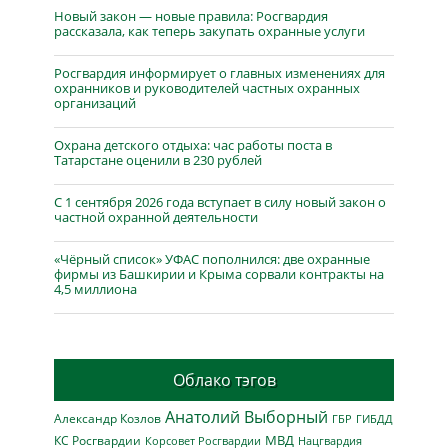
Новый закон — новые правила: Росгвардия
рассказала, как теперь закупать охранные услуги
Росгвардия информирует о главных изменениях для
охранников и руководителей частных охранных
организаций
Охрана детского отдыха: час работы поста в
Татарстане оценили в 230 рублей
С 1 сентября 2026 года вступает в силу новый закон о
частной охранной деятельности
«Чёрный список» УФАС пополнился: две охранные
фирмы из Башкирии и Крыма сорвали контракты на
4,5 миллиона
Облако тэгов
Анатолий Выборный
Александр Козлов
ГБР
ГИБДД
МВД
КС Росгвардии
Нацгвардия
Корсовет Росгвардии