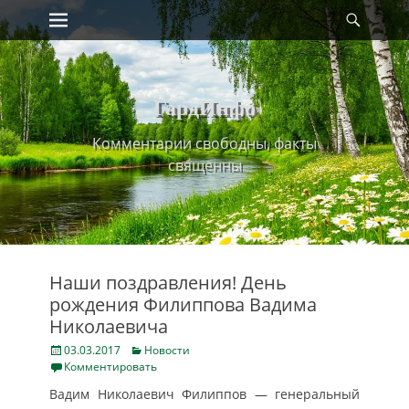
Primary Menu
Найт
Skip
to
content
ГардИнфо
Комментарии свободны, факты
священны
Наши поздравления! День
рождения Филиппова Вадима
Николаевича
Posted
Categories
03.03.2017
Новости
on
Комментировать
Вадим Николаевич Филиппов — генеральный