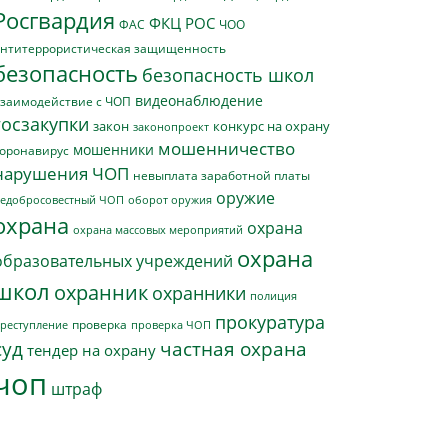
Росгвардия
ФКЦ РОС
ФАС
ЧОО
нтитеррористическая защищенность
безопасность
безопасность школ
видеонаблюдение
заимодействие с ЧОП
госзакупки
закон
конкурс на охрану
законопроект
мошенничество
мошенники
оронавирус
нарушения ЧОП
невыплата заработной платы
оружие
едобросовестный ЧОП
оборот оружия
охрана
охрана
охрана массовых мероприятий
охрана
образовательных учреждений
школ
охранник
охранники
полиция
прокуратура
проверка
реступление
проверка ЧОП
суд
частная охрана
тендер на охрану
чоп
штраф