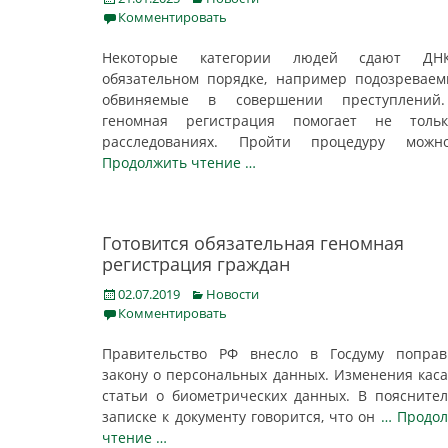
on
Комментировать
Некоторые категории людей сдают Д
обязательном порядке, например подозревае
обвиняемые в совершении преступлений
геномная регистрация помогает не толь
расследованиях. Пройти процедуру мо
Продолжить чтение …
Готовится обязательная геномная
регистрация граждан
Posted
Categories
02.07.2019
Новости
on
Комментировать
Правительство РФ внесло в Госдуму поправ
закону о персональных данных. Изменения кас
статьи о биометрических данных. В поясните
записке к документу говорится, что он
… Продо
чтение …