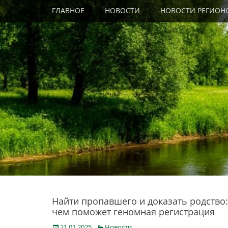
Primary Menu
Skip
ГЛАВНОЕ
НОВОСТИ
НОВОСТИ РЕГИОН
to
content
Найти пропавшего и доказать родство:
чем поможет геномная регистрация
Posted
Categories
21.01.2025
Новости