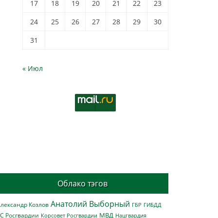
17
18
19
20
21
22
23
24
25
26
27
28
29
30
31
« Июл
Облако тэгов
Анатолий Выборный
лександр Козлов
ГБР
ГИБДД
МВД
С Росгвардии
Нацгвардия
Корсовет Росгвардии