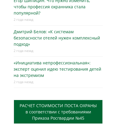
Егор Шипицин: Что нужно изменить,
чтобы профессия охранника стала
популярной?
2 года назад
Дмитрий Белов: «К системам
безопасности отелей нужен комплексный
подход»
2 года назад
«Инициатива непрофессиональная»:
эксперт оценил идею тестирования детей
на экстремизм
2 года назад
РАСЧЕТ СТОИМОСТИ ПОСТА ОХРАНЫ
в соответствии с требованиями
Приказа Росгвардии №45