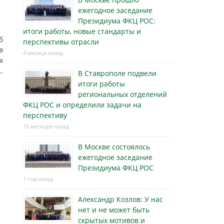
ежегодное заседание
Президиума ФКЦ РОС:
итоги работы, новые стандарты и
б
перспективы отрасли
в
4 месяца назад
х
…
В Ставрополе подвели
итоги работы
региональных отделений
ФКЦ РОС и определили задачи на
перспективу
10 месяцев назад
В Москве состоялось
ежегодное заседание
Президиума ФКЦ РОС
1 год назад
Александр Козлов: У нас
нет и не может быть
скрытых мотивов и