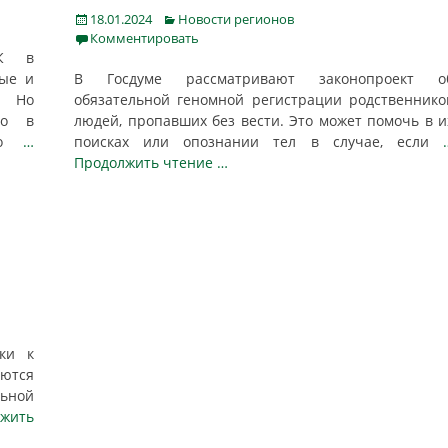
Posted
Categories
18.01.2024
Новости регионов
on
Комментировать
НК в
мые и
В Госдуме рассматривают законопроект о
. Но
обязательной геномной регистрации родственнико
ко в
людей, пропавших без вести. Это может помочь в и
жно
…
поисках или опознании тел в случае, если
Продолжить чтение …
ки к
аются
льной
лжить