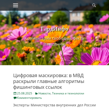
Primary Menu
Найт
Skip
to
content
ГардИнфо
Комментарии свободны, факты
священны
Цифровая маскировка: в МВД
раскрыли главные алгоритмы
фишинговых ссылок
Posted
Categories
25.08.2025
Новости
,
Техника и технологии
on
Комментировать
Эксперты Министерства внутренних дел России