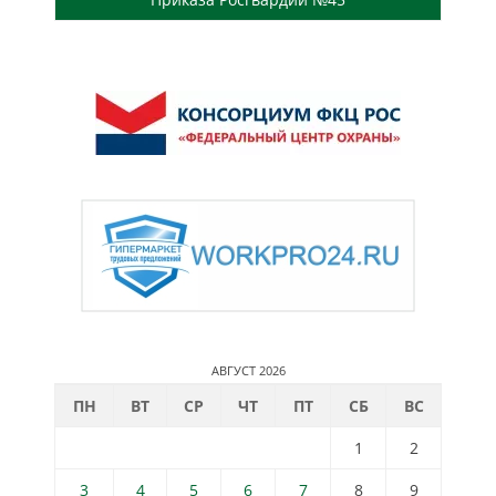
АВГУСТ 2026
ПН
ВТ
СР
ЧТ
ПТ
СБ
ВС
1
2
3
4
5
6
7
8
9