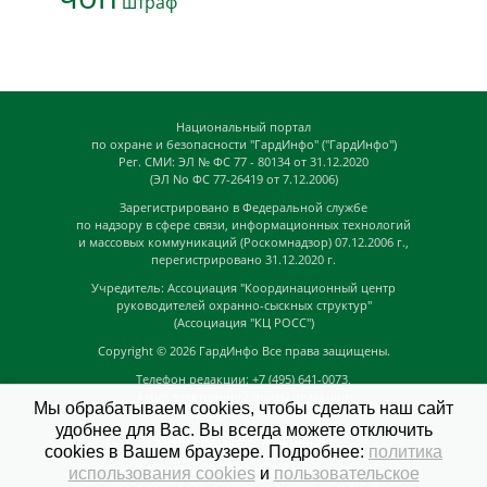
штраф
Национальный портал
по охране и безопасности "ГардИнфо" ("ГардИнфо")
Рег. СМИ: ЭЛ № ФС 77 - 80134 от 31.12.2020
(ЭЛ No ФС 77-26419 от 7.12.2006)
Зарегистрировано в Федеральной службе
по надзору в сфере связи, информационных технологий
и массовых коммуникаций (Роскомнадзор) 07.12.2006 г.,
перегистрировано 31.12.2020 г.
Учредитель: Ассоциация "Координационный центр
руководителей охранно-сыскных структур"
(Ассоциация "КЦ РОСС")
Copyright © 2026
ГардИнфо
Все права защищены.
Телефон редакции: +7 (495) 641-0073,
Адрес электронной почты редакции:
Мы обрабатываем cookies, чтобы сделать наш сайт
news@guardinfo.online
удобнее для Вас. Вы всегда можете отключить
Главный редактор: Кузьмин Д.А.
cookies в Вашем браузере. Подробнее:
политика
На сайте могут быть размещены
использования cookies
и
пользовательское