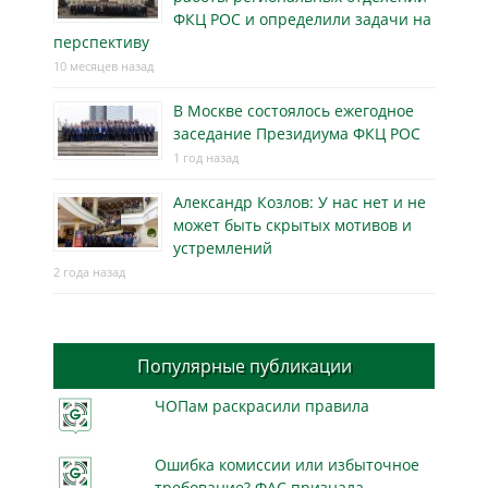
ФКЦ РОС и определили задачи на
перспективу
10 месяцев назад
В Москве состоялось ежегодное
заседание Президиума ФКЦ РОС
1 год назад
Александр Козлов: У нас нет и не
может быть скрытых мотивов и
устремлений
2 года назад
Популярные публикации
ЧОПам раскрасили правила
Ошибка комиссии или избыточное
требование? ФАС признала