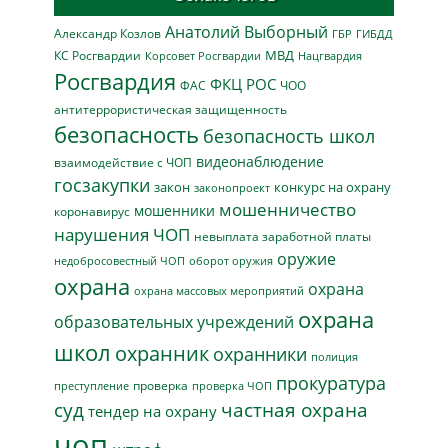
Анатолий Выборный
Александр Козлов
ГБР
ГИБДД
МВД
КС Росгвардии
Нацгвардия
Корсовет Росгвардии
Росгвардия
ФКЦ РОС
ФАС
ЧОО
антитеррористическая защищенность
безопасность
безопасность школ
видеонаблюдение
взаимодействие с ЧОП
госзакупки
закон
конкурс на охрану
законопроект
мошенничество
мошенники
коронавирус
нарушения ЧОП
невыплата заработной платы
оружие
недобросовестный ЧОП
оборот оружия
охрана
охрана
охрана массовых мероприятий
охрана
образовательных учреждений
школ
охранник
охранники
полиция
прокуратура
проверка
преступление
проверка ЧОП
суд
частная охрана
тендер на охрану
чоп