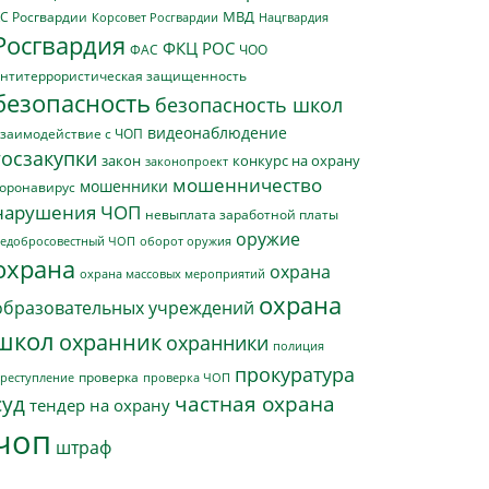
МВД
С Росгвардии
Нацгвардия
Корсовет Росгвардии
Росгвардия
ФКЦ РОС
ФАС
ЧОО
нтитеррористическая защищенность
безопасность
безопасность школ
видеонаблюдение
заимодействие с ЧОП
госзакупки
закон
конкурс на охрану
законопроект
мошенничество
мошенники
оронавирус
нарушения ЧОП
невыплата заработной платы
оружие
едобросовестный ЧОП
оборот оружия
охрана
охрана
охрана массовых мероприятий
охрана
образовательных учреждений
школ
охранник
охранники
полиция
прокуратура
проверка
реступление
проверка ЧОП
суд
частная охрана
тендер на охрану
чоп
штраф