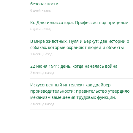
безопасности
6 дней назад
Ко Дню инкассатора: Профессия под прицелом
6 дней назад
В мире животных. Пуля и Беркут: две истории о
собаках, которые охраняют людей и объекты
1 месяц назад
22 июня 1941: день, когда началась война
2 месяца назад
Искусственный интеллект как драйвер
производительности: правительство утвердило
механизм замещения трудовых функций.
2 месяца назад