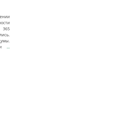
ении
ости
и 365
ись.
умы.
или
…