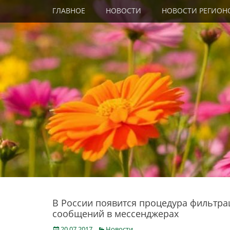
Primary Menu
Skip
ГЛАВНОЕ
НОВОСТИ
НОВОСТИ РЕГИОН
to
content
В России появится процедура фильтра
сообщений в мессенджерах
Posted
Categories
20.07.2017
Новости