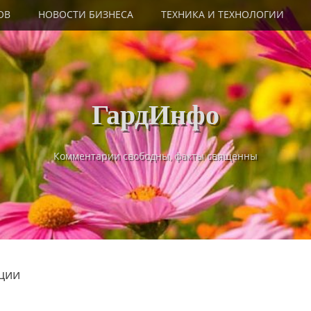
ОВ
НОВОСТИ БИЗНЕСА
ТЕХНИКА И ТЕХНОЛОГИИ
ГардИнфо
Комментарии свободны, факты священны
ции