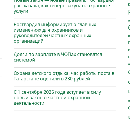
Новый закон — новые правила: Росгвардия
К
рассказала, как теперь закупать охранные
услуги
а
Росгвардия информирует о главных
изменениях для охранников и
руководителей частных охранных
в
организаций
к
Долги по зарплате в ЧОПах становятся
системой
н
Охрана детского отдыха: час работы поста в
Татарстане оценили в 230 рублей
С 1 сентября 2026 года вступает в силу
новый закон о частной охранной
п
деятельности