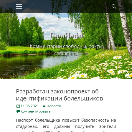
Primary Menu
Найт
Skip
to
content
ГардИнфо
Комментарии свободны, факты
священны
Разработан законопроект об
идентификации болельщиков
Posted
Categories
11.06.2021
Новости
on
Комментировать
Паспорт болельщика повысит безопасность на
стадионах, его должны получить зрители