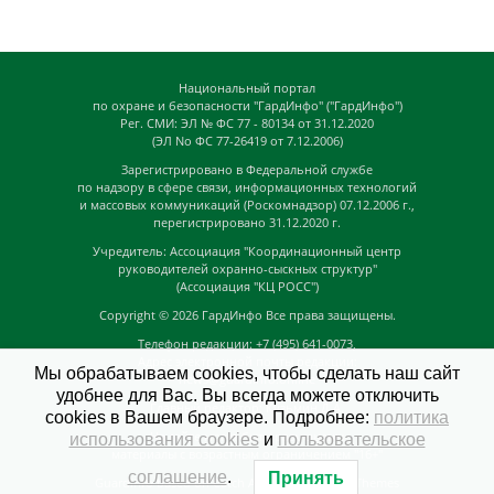
Национальный портал
по охране и безопасности "ГардИнфо" ("ГардИнфо")
Рег. СМИ: ЭЛ № ФС 77 - 80134 от 31.12.2020
(ЭЛ No ФС 77-26419 от 7.12.2006)
Зарегистрировано в Федеральной службе
по надзору в сфере связи, информационных технологий
и массовых коммуникаций (Роскомнадзор) 07.12.2006 г.,
перегистрировано 31.12.2020 г.
Учредитель: Ассоциация "Координационный центр
руководителей охранно-сыскных структур"
(Ассоциация "КЦ РОСС")
Copyright © 2026
ГардИнфо
Все права защищены.
Телефон редакции: +7 (495) 641-0073,
Адрес электронной почты редакции:
Мы обрабатываем cookies, чтобы сделать наш сайт
news@guardinfo.online
удобнее для Вас. Вы всегда можете отключить
Главный редактор: Кузьмин Д.А.
cookies в Вашем браузере. Подробнее:
политика
На сайте могут быть размещены
использования cookies
и
пользовательское
материалы с возрастным ограничением "16+"
соглашение
.
Принять
GuardInfo based on Catch Adaptive by
Catch Themes