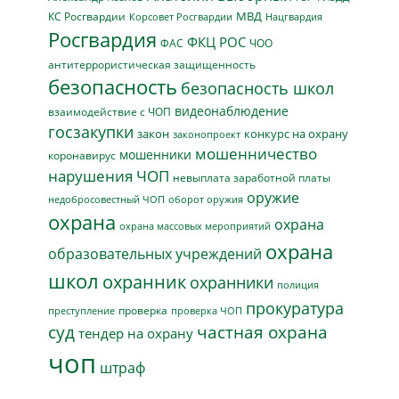
МВД
КС Росгвардии
Нацгвардия
Корсовет Росгвардии
Росгвардия
ФКЦ РОС
ФАС
ЧОО
антитеррористическая защищенность
безопасность
безопасность школ
видеонаблюдение
взаимодействие с ЧОП
госзакупки
закон
конкурс на охрану
законопроект
мошенничество
мошенники
коронавирус
нарушения ЧОП
невыплата заработной платы
оружие
недобросовестный ЧОП
оборот оружия
охрана
охрана
охрана массовых мероприятий
охрана
образовательных учреждений
школ
охранник
охранники
полиция
прокуратура
проверка
преступление
проверка ЧОП
суд
частная охрана
тендер на охрану
чоп
штраф