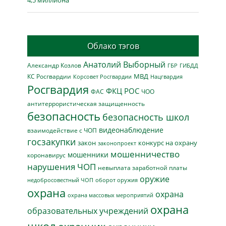
4,5 миллиона
Облако тэгов
Анатолий Выборный
Александр Козлов
ГБР
ГИБДД
МВД
КС Росгвардии
Нацгвардия
Корсовет Росгвардии
Росгвардия
ФКЦ РОС
ФАС
ЧОО
антитеррористическая защищенность
безопасность
безопасность школ
видеонаблюдение
взаимодействие с ЧОП
госзакупки
закон
конкурс на охрану
законопроект
мошенничество
мошенники
коронавирус
нарушения ЧОП
невыплата заработной платы
оружие
недобросовестный ЧОП
оборот оружия
охрана
охрана
охрана массовых мероприятий
охрана
образовательных учреждений