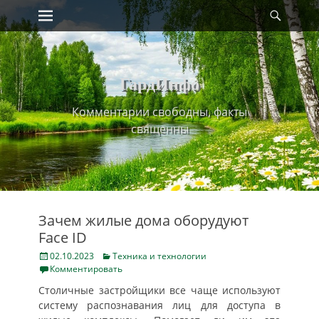
Primary Menu
Найт
Skip
to
content
ГардИнфо
Комментарии свободны, факты
священны
Зачем жилые дома оборудуют
Face ID
Posted
Categories
02.10.2023
Техника и технологии
on
Комментировать
Столичные застройщики все чаще используют
систему распознавания лиц для доступа в