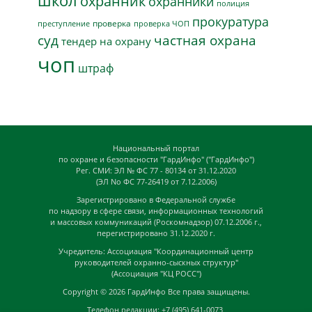
школ
охранник
охранники
полиция
прокуратура
проверка
преступление
проверка ЧОП
суд
частная охрана
тендер на охрану
чоп
штраф
Национальный портал
по охране и безопасности "ГардИнфо" ("ГардИнфо")
Рег. СМИ: ЭЛ № ФС 77 - 80134 от 31.12.2020
(ЭЛ No ФС 77-26419 от 7.12.2006)
Зарегистрировано в Федеральной службе
по надзору в сфере связи, информационных технологий
и массовых коммуникаций (Роскомнадзор) 07.12.2006 г.,
перегистрировано 31.12.2020 г.
Учредитель: Ассоциация "Координационный центр
руководителей охранно-сыскных структур"
(Ассоциация "КЦ РОСС")
Copyright © 2026
ГардИнфо
Все права защищены.
Телефон редакции: +7 (495) 641-0073,