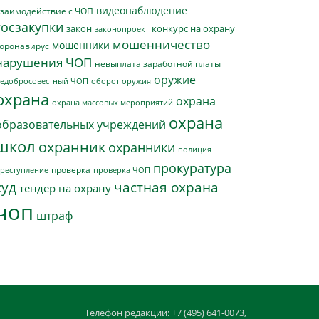
видеонаблюдение
заимодействие с ЧОП
госзакупки
закон
конкурс на охрану
законопроект
мошенничество
мошенники
оронавирус
нарушения ЧОП
невыплата заработной платы
оружие
едобросовестный ЧОП
оборот оружия
охрана
охрана
охрана массовых мероприятий
охрана
образовательных учреждений
школ
охранник
охранники
полиция
прокуратура
проверка
реступление
проверка ЧОП
суд
частная охрана
тендер на охрану
чоп
штраф
Телефон редакции: +7 (495) 641-0073,