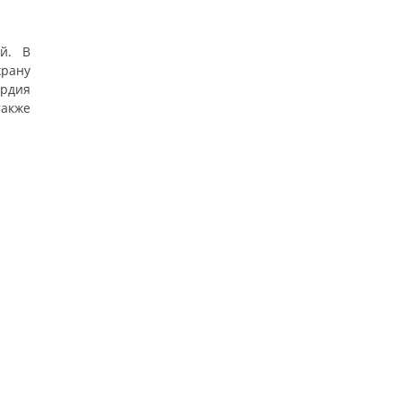
ой. В
рану
рдия
также