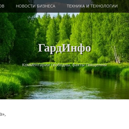
ОВ
НОВОСТИ БИЗНЕСА
ТЕХНИКА И ТЕХНОЛОГИИ
ГардИнфо
Комментарии свободны, факты священны
а»,