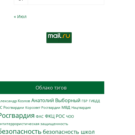
« Июл
Облако тэгов
Анатолий Выборный
лександр Козлов
ГБР
ГИБДД
МВД
С Росгвардии
Нацгвардия
Корсовет Росгвардии
Росгвардия
ФКЦ РОС
ФАС
ЧОО
нтитеррористическая защищенность
безопасность
безопасность школ