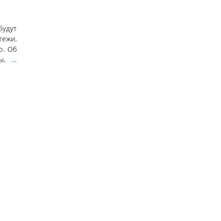
будут
ежи,
ю. Об
вы,
…