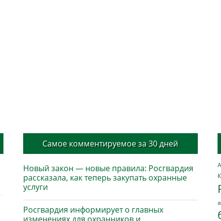
Самое комментируемое за 30 дней
А
Новый закон — новые правила: Росгвардия
К
рассказала, как теперь закупать охранные
услуги
а
Росгвардия информирует о главных
изменениях для охранников и