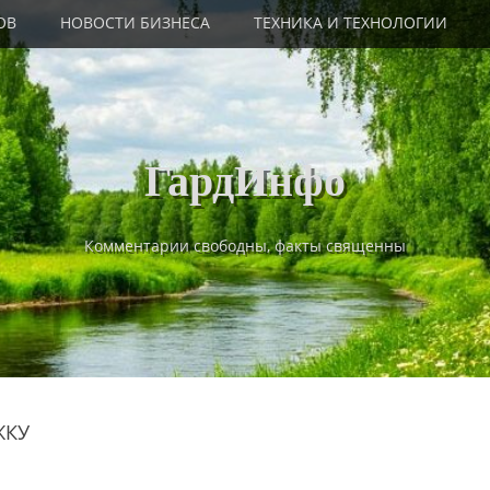
ОВ
НОВОСТИ БИЗНЕСА
ТЕХНИКА И ТЕХНОЛОГИИ
ГардИнфо
Комментарии свободны, факты священны
ЖКУ