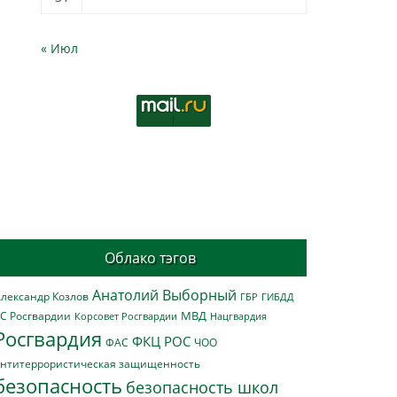
« Июл
Облако тэгов
Анатолий Выборный
лександр Козлов
ГБР
ГИБДД
МВД
С Росгвардии
Нацгвардия
Корсовет Росгвардии
Росгвардия
ФКЦ РОС
ФАС
ЧОО
нтитеррористическая защищенность
безопасность
безопасность школ