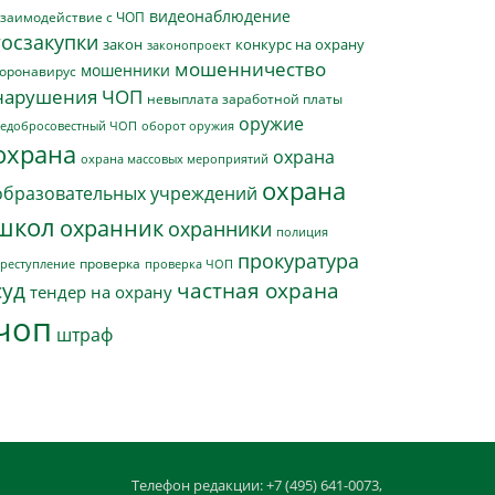
видеонаблюдение
заимодействие с ЧОП
госзакупки
закон
конкурс на охрану
законопроект
мошенничество
мошенники
оронавирус
нарушения ЧОП
невыплата заработной платы
оружие
едобросовестный ЧОП
оборот оружия
охрана
охрана
охрана массовых мероприятий
охрана
образовательных учреждений
школ
охранник
охранники
полиция
прокуратура
проверка
реступление
проверка ЧОП
суд
частная охрана
тендер на охрану
чоп
штраф
Телефон редакции: +7 (495) 641-0073,