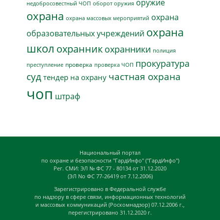
оружие
недобросовестный ЧОП
оборот оружия
охрана
охрана
охрана массовых мероприятий
охрана
образовательных учреждений
школ
охранник
охранники
полиция
прокуратура
проверка
преступление
проверка ЧОП
суд
частная охрана
тендер на охрану
чоп
штраф
Национальный портал
по охране и безопасности "ГардИнфо" ("ГардИнфо")
Рег. СМИ: ЭЛ № ФС 77 - 80134 от 31.12.2020
(ЭЛ No ФС 77-26419 от 7.12.2006)
Зарегистрировано в Федеральной службе
по надзору в сфере связи, информационных технологий
и массовых коммуникаций (Роскомнадзор) 07.12.2006 г.,
перегистрировано 31.12.2020 г.