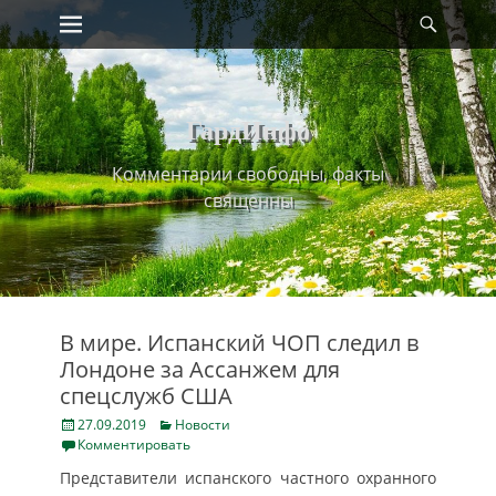
Primary Menu
Найт
Skip
to
content
ГардИнфо
Комментарии свободны, факты
священны
В мире. Испанский ЧОП следил в
Лондоне за Ассанжем для
спецслужб США
Posted
Categories
27.09.2019
Новости
on
Комментировать
Представители испанского частного охранного