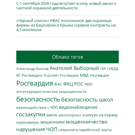
С 1 сентября 2026 года вступает в силу новый закон о
частной охранной деятельности
«Чёрный список» УФАС пополнился: две охранные
фирмы из Башкирии и Крыма сорвали контракты на
4,5 миллиона
Облако тэгов
Анатолий Выборный
Александр Козлов
ГБР
ГИБДД
МВД
КС Росгвардии
Нацгвардия
Корсовет Росгвардии
Росгвардия
ФКЦ РОС
ФАС
ЧОО
антитеррористическая защищенность
безопасность
безопасность школ
видеонаблюдение
взаимодействие с ЧОП
госзакупки
закон
конкурс на охрану
законопроект
мошенничество
мошенники
коронавирус
нарушения ЧОП
невыплата заработной платы