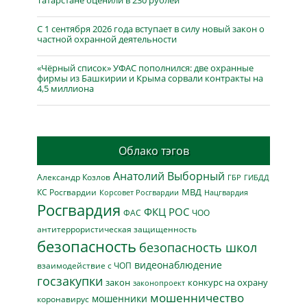
С 1 сентября 2026 года вступает в силу новый закон о
частной охранной деятельности
«Чёрный список» УФАС пополнился: две охранные
фирмы из Башкирии и Крыма сорвали контракты на
4,5 миллиона
Облако тэгов
Анатолий Выборный
Александр Козлов
ГБР
ГИБДД
МВД
КС Росгвардии
Нацгвардия
Корсовет Росгвардии
Росгвардия
ФКЦ РОС
ФАС
ЧОО
антитеррористическая защищенность
безопасность
безопасность школ
видеонаблюдение
взаимодействие с ЧОП
госзакупки
закон
конкурс на охрану
законопроект
мошенничество
мошенники
коронавирус