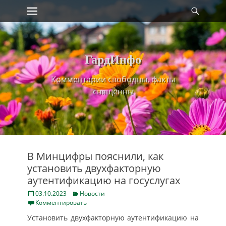
Primary Menu
Найт
Skip
to
content
ГардИнфо
Комментарии свободны, факты
священны
В Минцифры пояснили, как
установить двухфакторную
аутентификацию на госуслугах
Posted
Categories
03.10.2023
Новости
on
Комментировать
Установить двухфакторную аутентификацию на