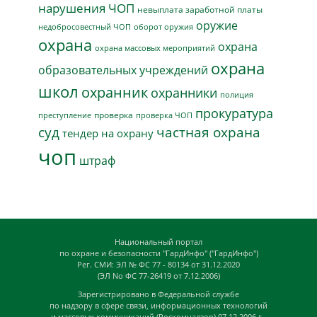
нарушения ЧОП
невыплата заработной платы
оружие
недобросовестный ЧОП
оборот оружия
охрана
охрана
охрана массовых мероприятий
охрана
образовательных учреждений
школ
охранник
охранники
полиция
прокуратура
проверка
преступление
проверка ЧОП
суд
частная охрана
тендер на охрану
чоп
штраф
Национальный портал
по охране и безопасности "ГардИнфо" ("ГардИнфо")
Рег. СМИ: ЭЛ № ФС 77 - 80134 от 31.12.2020
(ЭЛ No ФС 77-26419 от 7.12.2006)
Зарегистрировано в Федеральной службе
по надзору в сфере связи, информационных технологий
и массовых коммуникаций (Роскомнадзор) 07.12.2006 г.,