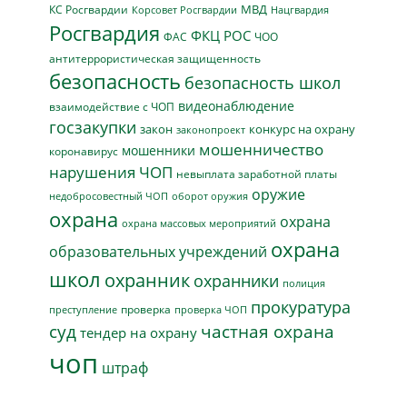
МВД
КС Росгвардии
Нацгвардия
Корсовет Росгвардии
Росгвардия
ФКЦ РОС
ФАС
ЧОО
антитеррористическая защищенность
безопасность
безопасность школ
видеонаблюдение
взаимодействие с ЧОП
госзакупки
закон
конкурс на охрану
законопроект
мошенничество
мошенники
коронавирус
нарушения ЧОП
невыплата заработной платы
оружие
недобросовестный ЧОП
оборот оружия
охрана
охрана
охрана массовых мероприятий
охрана
образовательных учреждений
школ
охранник
охранники
полиция
прокуратура
проверка
преступление
проверка ЧОП
суд
частная охрана
тендер на охрану
чоп
штраф