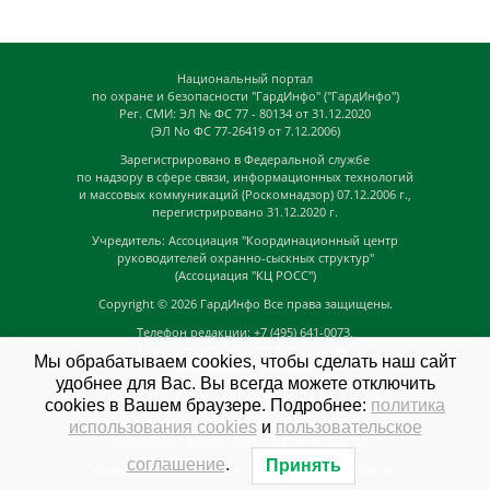
Национальный портал
по охране и безопасности "ГардИнфо" ("ГардИнфо")
Рег. СМИ: ЭЛ № ФС 77 - 80134 от 31.12.2020
(ЭЛ No ФС 77-26419 от 7.12.2006)
Зарегистрировано в Федеральной службе
по надзору в сфере связи, информационных технологий
и массовых коммуникаций (Роскомнадзор) 07.12.2006 г.,
перегистрировано 31.12.2020 г.
Учредитель: Ассоциация "Координационный центр
руководителей охранно-сыскных структур"
(Ассоциация "КЦ РОСС")
Copyright © 2026
ГардИнфо
Все права защищены.
Телефон редакции: +7 (495) 641-0073,
Адрес электронной почты редакции:
Мы обрабатываем cookies, чтобы сделать наш сайт
news@guardinfo.online
удобнее для Вас. Вы всегда можете отключить
Главный редактор: Кузьмин Д.А.
cookies в Вашем браузере. Подробнее:
политика
На сайте могут быть размещены
использования cookies
и
пользовательское
материалы с возрастным ограничением "16+"
соглашение
.
Принять
GuardInfo based on Catch Adaptive by
Catch Themes