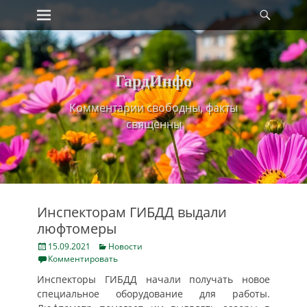
Primary Menu
Найт
Skip
to
content
ГардИнфо
Комментарии свободны, факты
священны
Инспекторам ГИБДД выдали
люфтомеры
Posted
Categories
15.09.2021
Новости
on
Комментировать
Инспекторы ГИБДД начали получать новое
специальное оборудование для работы.