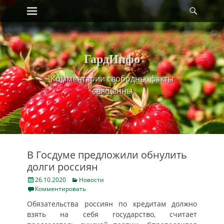
Primary Menu
Найт
Skip
to
content
ГардИнфо
Комментарии свободны, факты
священны
В Госдуме предложили обнулить
долги россиян
Posted
Categories
26.10.2020
Новости
on
Комментировать
Обязательства россиян по кредитам должно
взять на себя государство, считает