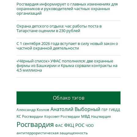
Росгвардия информирует о главных изменениях для
охранников и руководителей частных охранных
организаций
Охрана детского отдыха: час работы поста в
Татарстане оценили в 230 рублей
С 1 сентября 2026 года вступает в силу новый закон о
частной охранной деятельности
«Чёрный список» УФАС пополнился: две охранные
фирмы из Башкирии и Крыма сорвали контракты на
4,5 миллиона
Облако тэгов
Анатолий Выборный
Александр Козлов
ГБР
ГИБДД
МВД
КС Росгвардии
Нацгвардия
Корсовет Росгвардии
Росгвардия
ФКЦ РОС
ФАС
ЧОО
антитеррористическая защищенность