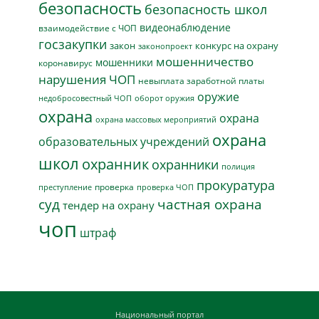
безопасность
безопасность школ
видеонаблюдение
взаимодействие с ЧОП
госзакупки
закон
конкурс на охрану
законопроект
мошенничество
мошенники
коронавирус
нарушения ЧОП
невыплата заработной платы
оружие
недобросовестный ЧОП
оборот оружия
охрана
охрана
охрана массовых мероприятий
охрана
образовательных учреждений
школ
охранник
охранники
полиция
прокуратура
проверка
преступление
проверка ЧОП
суд
частная охрана
тендер на охрану
чоп
штраф
Национальный портал