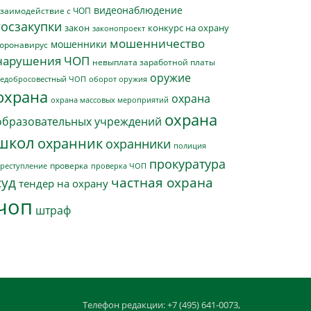
видеонаблюдение
заимодействие с ЧОП
госзакупки
закон
конкурс на охрану
законопроект
мошенничество
мошенники
оронавирус
нарушения ЧОП
невыплата заработной платы
оружие
едобросовестный ЧОП
оборот оружия
охрана
охрана
охрана массовых мероприятий
охрана
образовательных учреждений
школ
охранник
охранники
полиция
прокуратура
проверка
реступление
проверка ЧОП
суд
частная охрана
тендер на охрану
чоп
штраф
Телефон редакции: +7 (495) 641-0073,