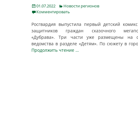
Posted
Categories
01.07.2022
Новости регионов
on
Комментировать
Росгвардия выпустила первый детский комик
защитников граждан сказочного мегапо
«Дубрава». Три части уже размещены на с
ведомства в разделе «Детям». По сюжету в гор
Продолжить чтение …