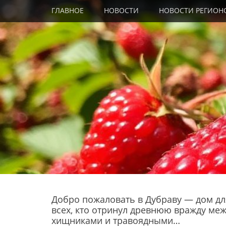
Primary Menu
Skip
ГЛАВНОЕ
НОВОСТИ
НОВОСТИ РЕГИОН
to
content
Добро пожаловать в Дубраву — дом дл
всех, кто отринул древнюю вражду ме
хищниками и травоядными…