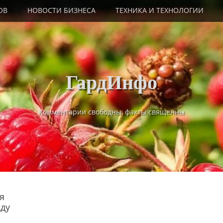
ОВ
НОВОСТИ БИЗНЕСА
ТЕХНИКА И ТЕХНОЛОГИИ
ГардИнфо
Комментарии свободны, факты священны
я
жду