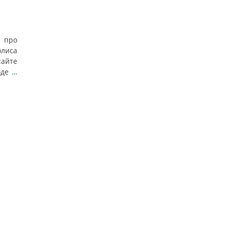
с про
лиса
айте
оде
…