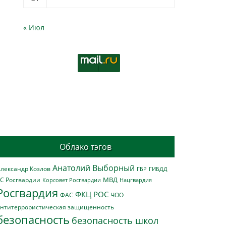
« Июл
Облако тэгов
Анатолий Выборный
лександр Козлов
ГБР
ГИБДД
МВД
С Росгвардии
Нацгвардия
Корсовет Росгвардии
Росгвардия
ФКЦ РОС
ФАС
ЧОО
нтитеррористическая защищенность
безопасность
безопасность школ