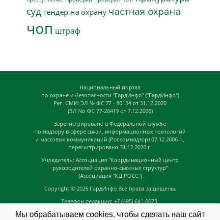
суд
частная охрана
тендер на охрану
чоп
штраф
Национальный портал
по охране и безопасности "ГардИнфо" ("ГардИнфо")
Рег. СМИ: ЭЛ № ФС 77 - 80134 от 31.12.2020
(ЭЛ No ФС 77-26419 от 7.12.2006)
Зарегистрировано в Федеральной службе
по надзору в сфере связи, информационных технологий
и массовых коммуникаций (Роскомнадзор) 07.12.2006 г.,
перегистрировано 31.12.2020 г.
Учредитель: Ассоциация "Координационный центр
руководителей охранно-сыскных структур"
(Ассоциация "КЦ РОСС")
Copyright © 2026
ГардИнфо
Все права защищены.
Телефон редакции: +7 (495) 641-0073,
Адрес электронной почты редакции:
Мы обрабатываем cookies, чтобы сделать наш сайт
news@guardinfo.online