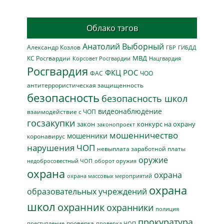
Облако тэгов
Анатолий Выборный
Александр Козлов
ГБР
ГИБДД
МВД
КС Росгвардии
Нацгвардия
Корсовет Росгвардии
Росгвардия
ФКЦ РОС
ФАС
ЧОО
антитеррористическая защищенность
безопасность
безопасность школ
видеонаблюдение
взаимодействие с ЧОП
госзакупки
закон
конкурс на охрану
законопроект
мошенничество
мошенники
коронавирус
нарушения ЧОП
невыплата заработной платы
оружие
недобросовестный ЧОП
оборот оружия
охрана
охрана
охрана массовых мероприятий
охрана
образовательных учреждений
школ
охранник
охранники
полиция
прокуратура
проверка
преступление
проверка ЧОП