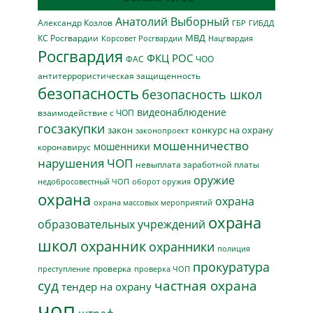
Анатолий Выборный
Александр Козлов
ГБР
ГИБДД
МВД
КС Росгвардии
Нацгвардия
Корсовет Росгвардии
Росгвардия
ФКЦ РОС
ФАС
ЧОО
антитеррористическая защищенность
безопасность
безопасность школ
видеонаблюдение
взаимодействие с ЧОП
госзакупки
закон
конкурс на охрану
законопроект
мошенничество
мошенники
коронавирус
нарушения ЧОП
невыплата заработной платы
оружие
недобросовестный ЧОП
оборот оружия
охрана
охрана
охрана массовых мероприятий
охрана
образовательных учреждений
школ
охранник
охранники
полиция
прокуратура
проверка
преступление
проверка ЧОП
суд
частная охрана
тендер на охрану
чоп