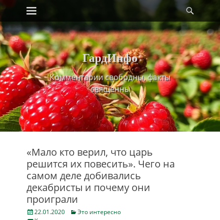
Primary Menu
Найт
Skip
to
content
ГардИнфо
Комментарии свободны, факты
священны
«Мало кто верил, что царь
решится их повесить». Чего на
самом деле добивались
декабристы и почему они
проиграли
Posted
Categories
22.01.2020
Это интересно