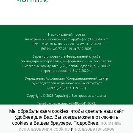
штраф
Национальный портал
по охране и безопасности "ГардИнфо" ("ГардИнфо")
Рег. СМИ: ЭЛ № ФС 77 - 80134 от 31.12.2020
(ЭЛ No ФС 77-26419 от 7.12.2006)
Зарегистрировано в Федеральной службе
по надзору в сфере связи, информационных технологий
и массовых коммуникаций (Роскомнадзор) 07.12.2006 г.,
перегистрировано 31.12.2020 г.
Учредитель: Ассоциация "Координационный центр
руководителей охранно-сыскных структур"
(Ассоциация "КЦ РОСС")
Copyright © 2026
ГардИнфо
Все права защищены.
Телефон редакции: +7 (495) 641-0073,
Адрес электронной почты редакции:
Мы обрабатываем cookies, чтобы сделать наш сайт
news@guardinfo.online
удобнее для Вас. Вы всегда можете отключить
Главный редактор: Кузьмин Д.А.
cookies в Вашем браузере. Подробнее:
политика
На сайте могут быть размещены
использования cookies
и
пользовательское
материалы с возрастным ограничением "16+"