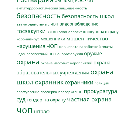
ФКЦ РОС
ФАС
ЧОО
антитеррористическая защищенность
безопасность
безопасность школ
видеонаблюдение
взаимодействие с ЧОП
госзакупки
закон
конкурс на охрану
законопроект
мошенничество
мошенники
коронавирус
нарушения ЧОП
невыплата заработной платы
оружие
недобросовестный ЧОП
оборот оружия
охрана
охрана
охрана массовых мероприятий
охрана
образовательных учреждений
школ
охранник
охранники
полиция
прокуратура
проверка
преступление
проверка ЧОП
суд
частная охрана
тендер на охрану
чоп
штраф