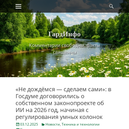
Primary Menu
Найт
Skip
to
content
ГардИнфо
Комментарии свободны, факты
священны
«Не дождёмся — сделаем сами»: в
Госдуме договорились о
собственном законопроекте об
ИИ на 2026 год, начиная с
регулирования умных колонок
Posted
Categories
03.12.2025
Новости
,
Техника и технологии