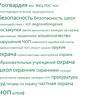
Росгвардия
ФКЦ РОС
ФАС
ЧОО
нтитеррористическая защищенность
безопасность
безопасность школ
видеонаблюдение
заимодействие с ЧОП
госзакупки
закон
конкурс на охрану
законопроект
мошенничество
мошенники
оронавирус
нарушения ЧОП
невыплата заработной платы
оружие
едобросовестный ЧОП
оборот оружия
охрана
охрана
охрана массовых мероприятий
охрана
образовательных учреждений
школ
охранник
охранники
полиция
прокуратура
проверка
реступление
проверка ЧОП
суд
частная охрана
тендер на охрану
чоп
штраф