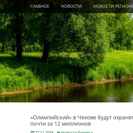
Primary Menu
Skip
ГЛАВНОЕ
НОВОСТИ
НОВОСТИ РЕГИОН
to
content
«Олимпийский» в Чехове будут охраня
почти за 12 миллионов
Posted
Categories
27.11.2018
Новости бизнеса