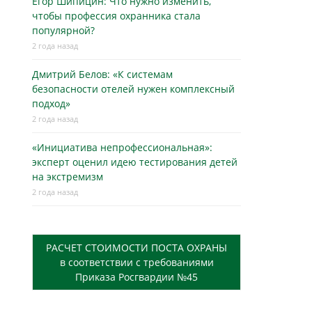
Егор Шипицин: Что нужно изменить,
чтобы профессия охранника стала
популярной?
2 года назад
Дмитрий Белов: «К системам
безопасности отелей нужен комплексный
подход»
2 года назад
«Инициатива непрофессиональная»:
эксперт оценил идею тестирования детей
на экстремизм
2 года назад
РАСЧЕТ СТОИМОСТИ ПОСТА ОХРАНЫ
в соответствии с требованиями
Приказа Росгвардии №45