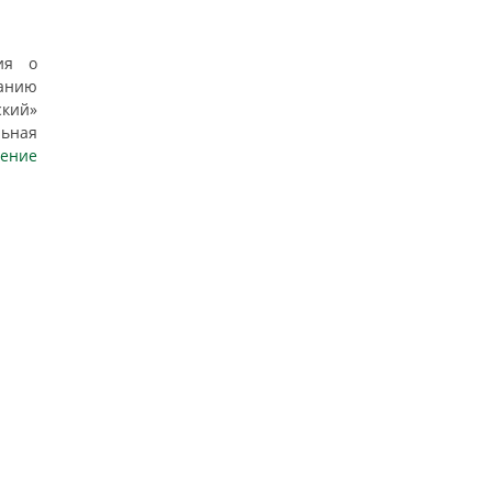
ия о
анию
кий»
льная
тение