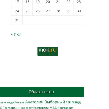
17
18
19
20
21
22
23
24
25
26
27
28
29
30
31
« Июл
Облако тэгов
Анатолий Выборный
лександр Козлов
ГБР
ГИБДД
МВД
С Росгвардии
Нацгвардия
Корсовет Росгвардии