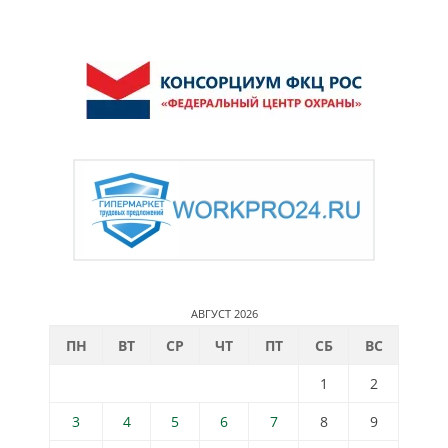
АВГУСТ 2026
ПН
ВТ
СР
ЧТ
ПТ
СБ
ВС
1
2
3
4
5
6
7
8
9