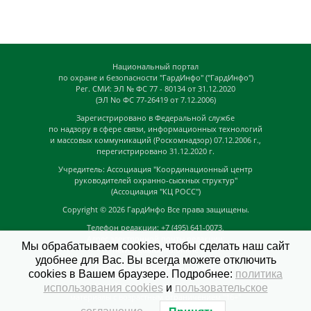
Национальный портал
по охране и безопасности "ГардИнфо" ("ГардИнфо")
Рег. СМИ: ЭЛ № ФС 77 - 80134 от 31.12.2020
(ЭЛ No ФС 77-26419 от 7.12.2006)
Зарегистрировано в Федеральной службе
по надзору в сфере связи, информационных технологий
и массовых коммуникаций (Роскомнадзор) 07.12.2006 г.,
перегистрировано 31.12.2020 г.
Учредитель: Ассоциация "Координационный центр
руководителей охранно-сыскных структур"
(Ассоциация "КЦ РОСС")
Copyright © 2026
ГардИнфо
Все права защищены.
Телефон редакции: +7 (495) 641-0073,
Адрес электронной почты редакции:
Мы обрабатываем cookies, чтобы сделать наш сайт
news@guardinfo.online
удобнее для Вас. Вы всегда можете отключить
Главный редактор: Кузьмин Д.А.
cookies в Вашем браузере. Подробнее:
политика
На сайте могут быть размещены
использования cookies
и
пользовательское
материалы с возрастным ограничением "16+"