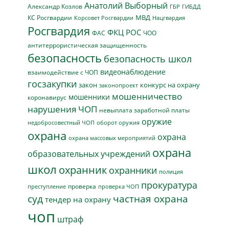
Анатолий Выборный
Александр Козлов
ГБР
ГИБДД
МВД
КС Росгвардии
Нацгвардия
Корсовет Росгвардии
Росгвардия
ФКЦ РОС
ФАС
ЧОО
антитеррористическая защищенность
безопасность
безопасность школ
видеонаблюдение
взаимодействие с ЧОП
госзакупки
закон
конкурс на охрану
законопроект
мошенничество
мошенники
коронавирус
нарушения ЧОП
невыплата заработной платы
оружие
недобросовестный ЧОП
оборот оружия
охрана
охрана
охрана массовых мероприятий
охрана
образовательных учреждений
школ
охранник
охранники
полиция
прокуратура
проверка
преступление
проверка ЧОП
суд
частная охрана
тендер на охрану
чоп
штраф